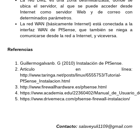
La red DMZ es una zona desmilitarizada, donde se
ubica el servidor, al que se puede acceder desde
Internet como servidor Web y de correo con
determinados parámetros.
La red WAN (básicamente Internet) está conectada a la
interfaz WAN de PfSense, que también se niega a
comunicarse desde la red a Internet, y viceversa.
Referencias
Guillermogalvanb. G (2010) Instalación de PfSense.
Articulo en línea:
http://www.taringa.net/posts/linux/6555753/Tutorial-
PfSense_Instalacion.html
http://www.firewallhardware.es/pfsense.html
https://www.academia.edu/22360402/Manual_de_Usuario_d
https://www.drivemeca.com/pfsense-firewall-instalacion/
Contacto:
salaveyuli1109@gmail.com