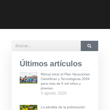
Últimos artículos
Mincyt inició el Plan Vacaciones
Científicas y Tecnológicas 2026
para más de 6 mil niños y
jóvenes
5 agosto, 2026
La pérdida de la polinización