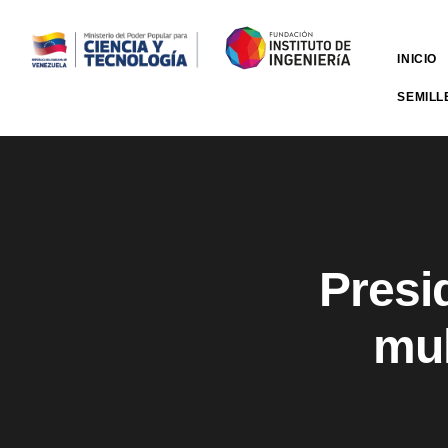
INICIO
SEMILL
Presid
mul