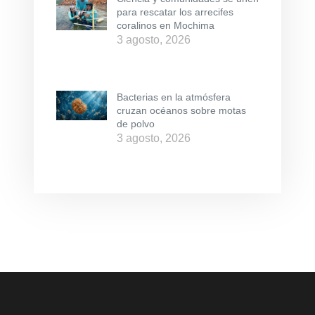
para rescatar los arrecifes
coralinos en Mochima
3 agosto, 2026
Bacterias en la atmósfera
cruzan océanos sobre motas
de polvo
3 agosto, 2026