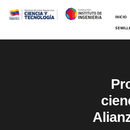
INICIO
SEMILL
Pr
cien
Alian