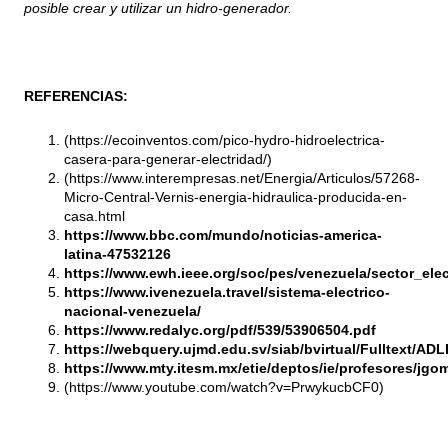
posible crear y utilizar un hidro-generador.
REFERENCIAS:
(
https://ecoinventos.com/pico-hydro-hidroelectrica-
casera-para-generar-electridad/
)
(
https://www.interempresas.net/Energia/Articulos/57268-
Micro-Central-Vernis-energia-hidraulica-producida-en-
casa.html
https://www.bbc.com/mundo/noticias-america-
latina-47532126
https://www.ewh.ieee.org/soc/pes/venezuela/sector_ele
https://www.ivenezuela.travel/sistema-electrico-
nacional-venezuela/
https://www.redalyc.org/pdf/539/53906504.pdf
https://webquery.ujmd.edu.sv/siab/bvirtual/Fulltext/A
https://www.mty.itesm.mx/etie/deptos/ie/profesores/jgo
(
https://www.youtube.com/watch?v=PrwykucbCF0
)