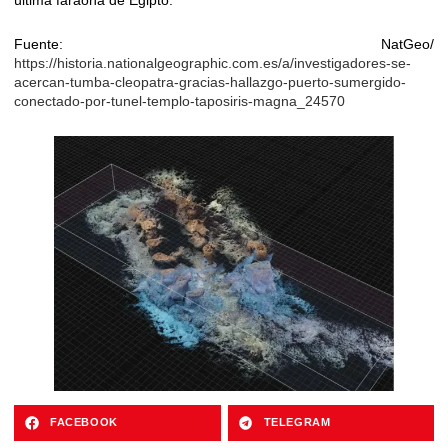
última faraona de Egipto.
Fuente: NatGeo/
https://historia.nationalgeographic.com.es/a/investigadores-se-
acercan-tumba-cleopatra-gracias-hallazgo-puerto-sumergido-
conectado-por-tunel-templo-taposiris-magna_24570
FACEBOOK
TELEGRAM