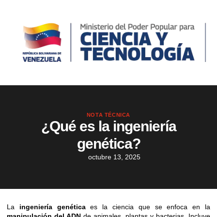
NOTA TÉCNICA
¿Qué es la ingeniería
genética?
octubre 13, 2025
La
ingeniería genética
es la ciencia que se enfoca en la
manipulación del ADN
de animales, plantas y bacterias. Incluye