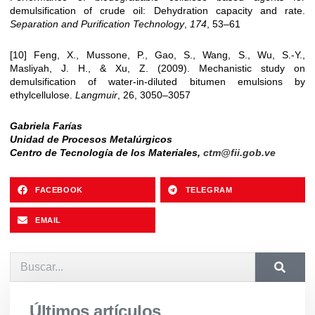
demulsification of crude oil: Dehydration capacity and rate.
Separation and Purification Technology
,
174
, 53–61
[10] Feng, X., Mussone, P., Gao, S., Wang, S., Wu, S.-Y.,
Masliyah, J. H., & Xu, Z. (2009). Mechanistic study on
demulsification of water-in-diluted bitumen emulsions by
ethylcellulose.
Langmuir
, 26, 3050–3057
Gabriela Farías
Unidad de Procesos Metalúrgicos
Centro de Tecnología de los Materiales,
ctm@fii.gob.ve
FACEBOOK
TELEGRAM
EMAIL
Últimos artículos