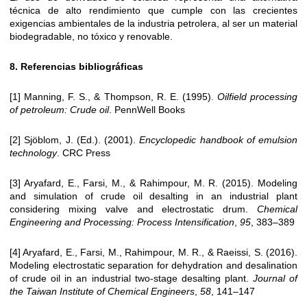
técnica de alto rendimiento que cumple con las crecientes
exigencias ambientales de la industria petrolera, al ser un material
biodegradable, no tóxico y renovable.
8. Referencias bibliográficas
[1] Manning, F. S., & Thompson, R. E. (1995).
Oilfield processing
of petroleum: Crude oil
. PennWell Books
[2] Sjöblom, J. (Ed.). (2001).
Encyclopedic handbook of emulsion
technology
. CRC Press
[3] Aryafard, E., Farsi, M., & Rahimpour, M. R. (2015). Modeling
and simulation of crude oil desalting in an industrial plant
considering mixing valve and electrostatic drum.
Chemical
Engineering and Processing: Process Intensification
,
95
, 383–389
[4] Aryafard, E., Farsi, M., Rahimpour, M. R., & Raeissi, S. (2016).
Modeling electrostatic separation for dehydration and desalination
of crude oil in an industrial two-stage desalting plant.
Journal of
the Taiwan Institute of Chemical Engineers
,
58
, 141–147