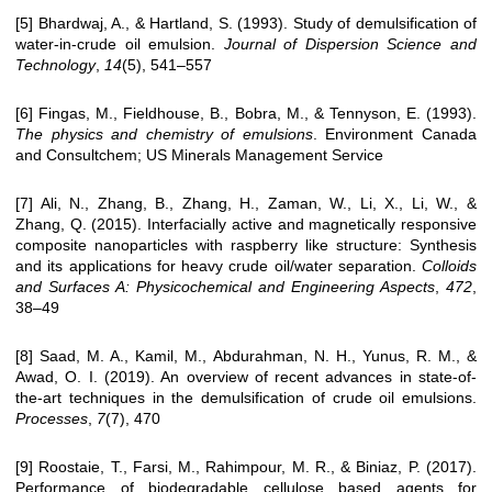
[5] Bhardwaj, A., & Hartland, S. (1993). Study of demulsification of
water-in-crude oil emulsion.
Journal of Dispersion Science and
Technology
,
14
(5), 541–557
[6] Fingas, M., Fieldhouse, B., Bobra, M., & Tennyson, E. (1993).
The physics and chemistry of emulsions
. Environment Canada
and Consultchem; US Minerals Management Service
[7] Ali, N., Zhang, B., Zhang, H., Zaman, W., Li, X., Li, W., &
Zhang, Q. (2015). Interfacially active and magnetically responsive
composite nanoparticles with raspberry like structure: Synthesis
and its applications for heavy crude oil/water separation.
Colloids
and Surfaces A: Physicochemical and Engineering Aspects
,
472
,
38–49
[8] Saad, M. A., Kamil, M., Abdurahman, N. H., Yunus, R. M., &
Awad, O. I. (2019). An overview of recent advances in state-of-
the-art techniques in the demulsification of crude oil emulsions.
Processes
,
7
(7), 470
[9] Roostaie, T., Farsi, M., Rahimpour, M. R., & Biniaz, P. (2017).
Performance of biodegradable cellulose based agents for