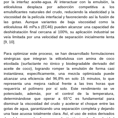
por la interfaz aceite-agua. Al interactuar con la emulsión, la
etilcelulosa desplaza por adsorción competitiva a los
emulsificantes naturales del crudo, reduciendo la elasticidad y la
viscosidad de la película interfacial y favoreciendo así la fusión de
las gotas. Aunque variantes de baja viscosidad como la
etilcelulosa 46 mPa.s (EC46) pueden alcanzar una capacidad de
deshidratación final cercana al 100%, su aplicación industrial se
veía limitada por una velocidad de separación inicialmente lenta
[9, 10].
Para optimizar este proceso, se han desarrollado formulaciones
sinérgicas que integran la etilcelulosa con amina de coco
etoxilada (surfactante no iónico y biodegradable derivado del
aceite de coco), logrando romper la emulsión de forma casi
instantánea; específicamente, una mezcla optimizada puede
alcanzar una eficiencia del 96,8% en solo 15 minutos, lo que
representa una mejora radical frente a las tres horas que
requeriría el polímero por sí solo. Este rendimiento se ve
potenciado, además, por el control de la temperatura,
determinándose que operar a 65°C es fundamental para
disminuir la viscosidad del crudo y acelerar el choque entre las
gotas de agua, garantizando una separación completa y dejando
una fase acuosa totalmente clara. Así, el uso de estos derivados