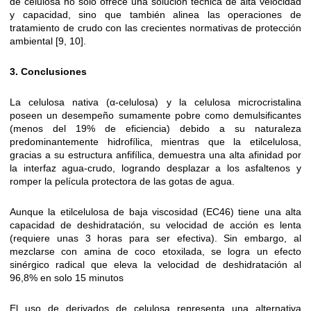
de celulosa no solo ofrece una solución técnica de alta velocidad
y capacidad, sino que también alinea las operaciones de
tratamiento de crudo con las crecientes normativas de protección
ambiental [9, 10].
3. Conclusiones
La celulosa nativa (α-celulosa) y la celulosa microcristalina
poseen un desempeño sumamente pobre como demulsificantes
(menos del 19% de eficiencia) debido a su naturaleza
predominantemente hidrofílica, mientras que la etilcelulosa,
gracias a su estructura anfifílica, demuestra una alta afinidad por
la interfaz agua-crudo, logrando desplazar a los asfaltenos y
romper la película protectora de las gotas de agua.
Aunque la etilcelulosa de baja viscosidad (EC46) tiene una alta
capacidad de deshidratación, su velocidad de acción es lenta
(requiere unas 3 horas para ser efectiva). Sin embargo, al
mezclarse con amina de coco etoxilada, se logra un efecto
sinérgico radical que eleva la velocidad de deshidratación al
96,8% en solo 15 minutos
El uso de derivados de celulosa representa una alternativa