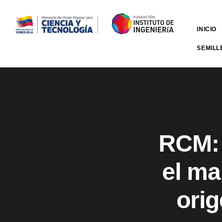
INICIO
SEMILL
RCM: 
el ma
orig