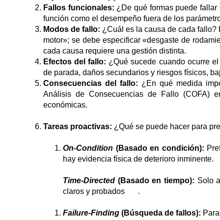
Fallos funcionales:
¿De qué formas puede fallar e
función como el desempeño fuera de los parámetro
Modos de fallo:
¿Cuál es la causa de cada fallo? Es
motor»; se debe especificar «desgaste de rodamien
cada causa requiere una gestión distinta.
Efectos del fallo:
¿Qué sucede cuando ocurre el f
de parada, daños secundarios y riesgos físicos,
Consecuencias del fallo:
¿En qué medida importa
Análisis de Consecuencias de Fallo (COFA) en
económicas.
Tareas proactivas:
¿Qué se puede hacer para prede
On-Condition
(Basado en condición):
Pref
hay evidencia física de deterioro inminente.
Time-Directed
(Basado en tiempo):
Solo a
claros y probados
.
Failure-Finding
(Búsqueda de fallos):
Para 