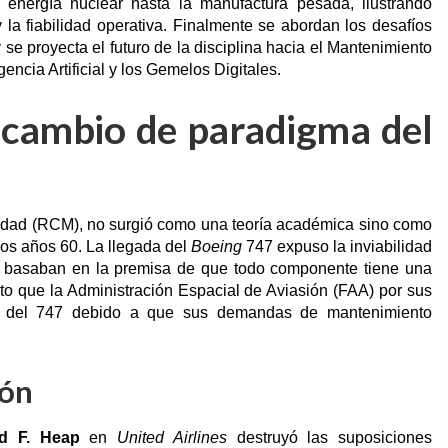
a energía nuclear hasta la manufactura pesada, ilustrando
 la fiabilidad operativa. Finalmente se abordan los desafíos
se proyecta el futuro de la disciplina hacia el Mantenimiento
encia Artificial y los Gemelos Digitales.
El cambio de paradigma del
lidad (RCM), no surgió como una teoría académica sino como
los años 60. La llegada del
Boeing
747 expuso la inviabilidad
se basaban en la premisa de que todo componente tiene una
nto que la Administración Espacial de Aviasión (FAA) por sus
ción del 747 debido a que sus demandas de mantenimiento
ión
d F. Heap
en
United Airlines
destruyó las suposiciones