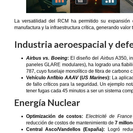
La versatilidad del RCM ha permitido su expansión 
manufactura y la infraestructura crítica, generando valor 
Industria aeroespacial y def
Airbus vs. Boeing
:
El diseño del
Airbus
A350, in
paneles GLARE modulares), ha logrado una fiabi
787, cuyo fuselaje monolítico de fibra de carbono 
Vehículo Anfibio
AAAV
(
US Marines
):
La aplicac
de fallo críticos para la seguridad. Un ejemplo no
tener fugas cada 45 minutos a ser un sistema com
Energía Nuclear
Optimización de costos:
Electricité de France
reducción de costos de mantenimiento de
7 millo
Central Asco/Vandellos (España):
Logró redu