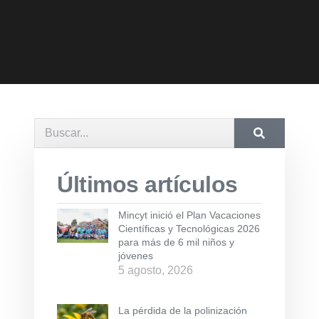
Últimos artículos
Mincyt inició el Plan Vacaciones
Científicas y Tecnológicas 2026
para más de 6 mil niños y
jóvenes
5 agosto, 2026
La pérdida de la polinización