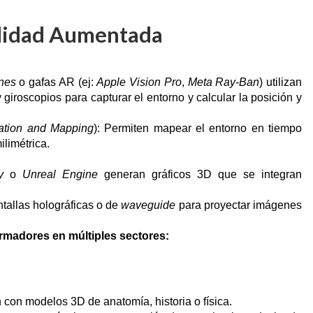
ealidad Aumentada
nes
o gafas AR (ej:
Apple Vision Pro
,
Meta Ray-Ban
) utilizan
roscopios para capturar el entorno y calcular la posición y
ation and Mapping
): Permiten mapear el entorno en tiempo
ilimétrica.
y
o
Unreal Engine
generan gráficos 3D que se integran
ntallas holográficas o de
waveguide
para proyectar imágenes
ormadores en múltiples sectores:
 con modelos 3D de anatomía, historia o física.