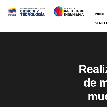
INICIO
SEMILL
Reali
de m
mue