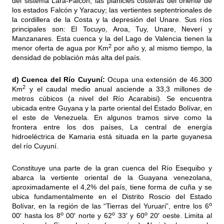
del sistema Lara-Falcón; las planicies costeras del oriente de
los estados Falcón y Yaracuy; las vertientes septentrionales de
la cordillera de la Costa y la depresión del Unare. Sus ríos
principales son: El Tocuyo, Aroa, Tuy, Unare, Neverí y
Manzanares. Esta cuenca y la del Lago de Valencia tienen la
2
menor oferta de agua por Km
por año y, al mismo tiempo, la
densidad de población más alta del país.
d) Cuenca del Río Cuyuní:
Ocupa una extensión de 46.300
2
Km
y el caudal medio anual asciende a 33,3 millones de
metros cúbicos (a nivel del Río Acarabisi). Se encuentra
ubicada entre Guyana y la parte oriental del Estado Bolívar, en
el este de Venezuela. En algunos tramos sirve como la
frontera entre los dos países, La central de energía
hidroeléctrica de Kamaria está situada en la parte guyanesa
del río Cuyuní.
Constituye una parte de la gran cuenca del Río Esequibo y
abarca la vertiente oriental de la Guayana venezolana,
aproximadamente el 4,2% del país, tiene forma de cuña y se
ubica fundamentalmente en el Distrito Roscio del Estado
o
Bolívar, en la región de las “Tierras del Yuruari”, entre los 6
o
o
o
00′ hasta los 8
00′ norte y 62
33′ y 60
20′ oeste. Limita al