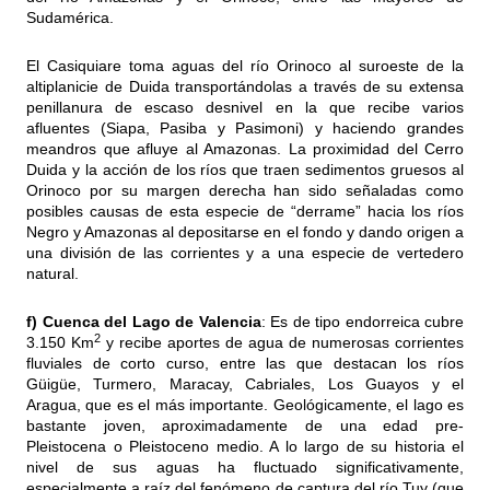
Sudamérica.
El Casiquiare toma aguas del río Orinoco al suroeste de la
altiplanicie de Duida transportándolas a través de su extensa
penillanura de escaso desnivel en la que recibe varios
afluentes (
Siapa
,
Pasiba
y
Pasimoni
) y haciendo grandes
meandros
que afluye al Amazonas. La proximidad del Cerro
Duida y la acción de los ríos que traen sedimentos gruesos al
Orinoco por su margen derecha han sido señaladas como
posibles causas de esta especie de “derrame” hacia los ríos
Negro y Amazonas al depositarse en el fondo y dando origen a
una división de las corrientes y a una especie de vertedero
natural.
f) Cuenca del Lago de Valencia
: Es de tipo endorreica cubre
2
3.150 Km
y recibe aportes de agua de numerosas corrientes
fluviales de corto curso, entre las que destacan los ríos
Güigüe, Turmero, Maracay, Cabriales, Los Guayos y el
Aragua, que es el más importante. Geológicamente, el lago es
bastante joven, aproximadamente de una edad pre-
Pleistocena o Pleistoceno medio. A lo largo de su historia el
nivel de sus aguas ha fluctuado significativamente,
especialmente a raíz del fenómeno de captura del río Tuy (que