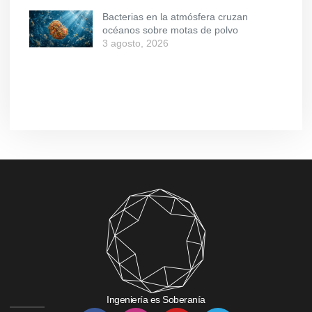
Bacterias en la atmósfera cruzan
océanos sobre motas de polvo
3 agosto, 2026
Ingeniería es Soberanía