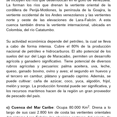
se incluyen los ríos que desembocan en el golfo de Venezuela.
La forman los ríos que drenan la vertiente oriental de la
cordillera de Perijá-Motilones, la península de la Goajira, la
vertiente occidental de los Andes venezolanos y las vertientes
norte y oeste de las elevaciones de Lara-Falcón. A esta
cuenca también drena la vertiente internacional, ubicada en
Colombia, del río Catatumbo.
Su actividad económica depende del petróleo, la cual se lleva
a cabo de forma intensa. Cubre el 80% de la producción
nacional de petróleo e hidrocarburos. El alto potencial de los
suelos del sur del Lago de Maracaibo, permiten un desarrollo
agrícola y ganadero significativo. Tiene potencial de diversos
rubros agrícolas y pecuarios: palma aceitera, uva, leche,
queso, ganado bovino, ovino y aves; el segundo en huevos y
el tercero en cambur, plátano y ganado caprino. Además, se
puede cultivar: caña de azúcar, coco, yuca, algodón, frijol,
melón y sorgo. La producción forestal puede ser significativa, y
los recursos marítimos hacen de la región un gran proveedor
de pescado del país.
2
c) Cuenca del Mar Caribe
: Ocupa 80.000 Km
. Drena a lo
largo de sus casi 2.800 km de costa las vertientes orientales