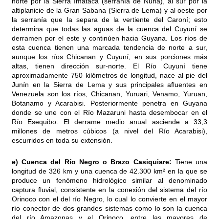
norte por la Sierra Imataca (serranía de Nuria), al sur por la
altiplanicie de la Gran Sabana (Sierra de Lema) y al oeste por
la serranía que la separa de la vertiente del Caroní; esto
determina que todas las aguas de la cuenca del Cuyuní se
derramen por el este y continúen hacia Guyana. Los ríos de
esta cuenca tienen una marcada tendencia de norte a sur,
aunque los ríos Chicanan y Cuyuní, en sus porciones más
altas, tienen dirección sur-norte. El Río Cuyuní tiene
aproximadamente 750 kilómetros de longitud, nace al pie del
Junín en la Sierra de Lema y sus principales afluentes en
Venezuela son los ríos, Chicanan, Yuruari, Venamo, Yuruan,
Botanamo y Acarabisi. Posteriormente penetra en Guyana
donde se une con el Río Mazaruni hasta desembocar en el
Río Esequibo. El derrame medio anual asciende a 33,3
millones de metros cúbicos (a nivel del Río Acarabisi),
escurridos en toda su extensión.
e) Cuenca del Río Negro o Brazo Casiquiare:
Tiene una
longitud de 326 km y una cuenca de 42.300 km² en la que se
produce un fenómeno hidrológico similar al denominado
captura fluvial
, consistente en la conexión del sistema del río
Orinoco
con el del
río Negro
, lo cual lo convierte en el mayor
río conector de dos grandes sistemas como lo son la cuenca
del río Amazonas y el Orinoco, entre las mayores de