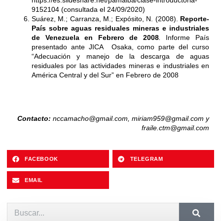
https://es.slideshare.net/pamalba/clase-introductoria-
9152104
(consultada el 24/09/2020)
Suárez, M.; Carranza, M.; Expósito, N. (2008).
Reporte-
País sobre aguas residuales mineras e industriales
de Venezuela en Febrero de 2008
.
Informe País
presentado ante JICA Osaka, como parte del curso
“Adecuación y manejo de la descarga de aguas
residuales por las actividades mineras e industriales en
América Central y del Sur” en Febrero de 2008
Contacto:
nccamacho@gmail.com, miriam959@gmail.com y
fraile.ctm@gmail.com
FACEBOOK
TELEGRAM
EMAIL