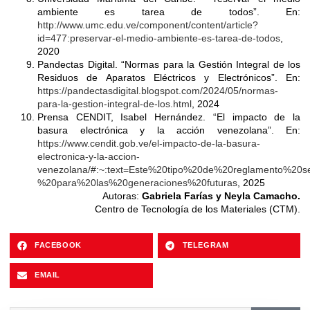
ambiente es tarea de todos”. En:
http://www.umc.edu.ve/component/content/article?
id=477:preservar-el-medio-ambiente-es-tarea-de-todos
,
2020
Pandectas Digital. “Normas para la Gestión Integral de los
Residuos de Aparatos Eléctricos y Electrónicos”. En:
https://pandectasdigital.blogspot.com/2024/05/normas-
para-la-gestion-integral-de-los.html
, 2024
Prensa CENDIT, Isabel Hernández. “El impacto de la
basura electrónica y la acción venezolana”. En:
https://www.cendit.gob.ve/el-impacto-de-la-basura-
electronica-y-la-accion-
venezolana/#:~:text=Este%20tipo%20de%20reglamento%20se
%20para%20las%20generaciones%20futuras
, 2025
Autoras:
Gabriela Farías y Neyla Camacho.
Centro de Tecnología de los Materiales (CTM).
FACEBOOK
TELEGRAM
EMAIL