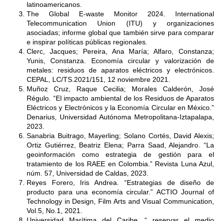
latinoamericanos.
The Global E-waste Monitor 2024. International
Telecommunication Union (ITU) y organizaciones
asociadas; informe global que también sirve para comparar
e inspirar políticas públicas regionales.
Clerc, Jacques; Pereira, Ana María; Alfaro, Constanza;
Yunis, Constanza. Economía circular y valorización de
metales: residuos de aparatos eléctricos y electrónicos.
CEPAL, LC/TS.2021/151, 12 noviembre 2021.
Muñoz Cruz, Raque Cecilia; Morales Calderón, José
Régulo. “El impacto ambiental de los Residuos de Aparatos
Eléctricos y Electrónicos y la Economía Circular en México.”
Denarius, Universidad Autónoma Metropolitana-Iztapalapa,
2023.
Sanabria Buitrago, Mayerling; Solano Cortés, David Alexis;
Ortiz Gutiérrez, Beatriz Elena; Parra Saad, Alejandro. “La
geoinformación como estrategia de gestión para el
tratamiento de los RAEE en Colombia.” Revista Luna Azul,
núm. 57, Universidad de Caldas, 2023.
Reyes Forero, Iris Andrea. “Estrategias de diseño de
producto para una economía circular.” ACTIO Journal of
Technology in Design, Film Arts and Visual Communication,
Vol.5, No.1, 2021.
Universidad Marítima del Caribe. “ reservar el medio