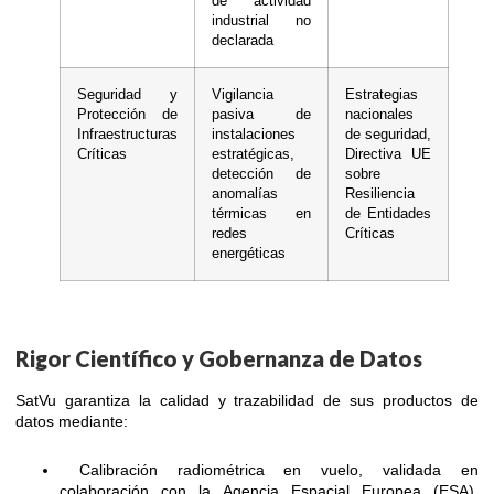
de actividad
industrial no
declarada
Seguridad y
Vigilancia
Estrategias
Protección de
pasiva de
nacionales
Infraestructuras
instalaciones
de seguridad,
Críticas
estratégicas,
Directiva UE
detección de
sobre
anomalías
Resiliencia
térmicas en
de Entidades
redes
Críticas
energéticas
Rigor Científico y Gobernanza de Datos
SatVu garantiza la calidad y trazabilidad de sus productos de
datos mediante:
Calibración radiométrica en vuelo, validada en
colaboración con la Agencia Espacial Europea (ESA),