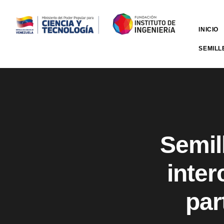
INICIO
SEMILL
Semill
inter
par