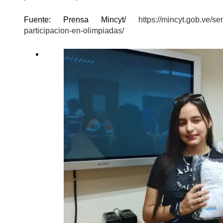
Fuente: Prensa Mincyt/
https://mincyt.gob.ve/se
participacion-en-olimpiadas/