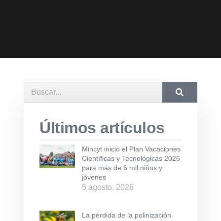
Últimos artículos
Mincyt inició el Plan Vacaciones
Científicas y Tecnológicas 2026
para más de 6 mil niños y
jóvenes
5 agosto, 2026
La pérdida de la polinización