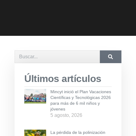
Últimos artículos
Mincyt inició el Plan Vacaciones
Científicas y Tecnológicas 2026
para más de 6 mil niños y
jóvenes
5 agosto, 2026
La pérdida de la polinización