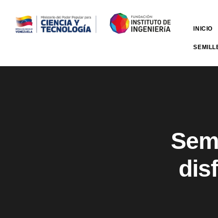
INICIO
SEMILL
Semi
dis