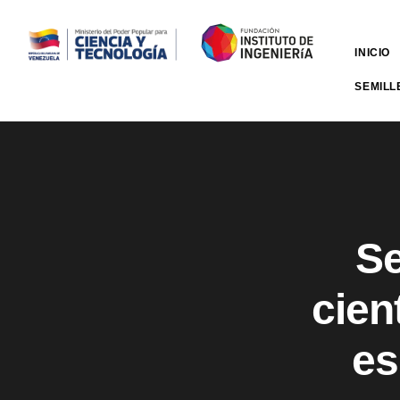
INICIO
SEMILL
Se
cien
es