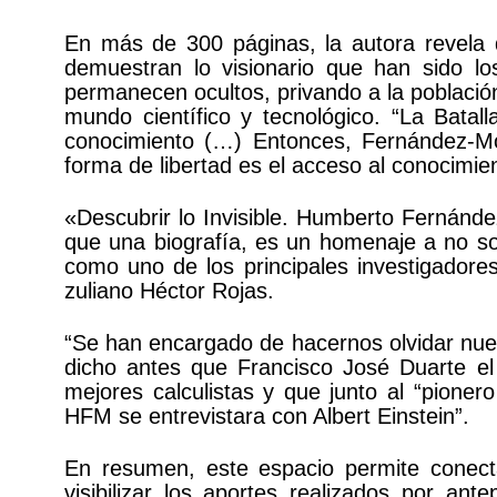
En más de 300 páginas, la autora revela 
demuestran lo visionario que han sido lo
permanecen ocultos, privando a la població
mundo científico y tecnológico. “La Batal
conocimiento (…) Entonces, Fernández-Mo
forma de libertad es el acceso al conocimien
«Descubrir lo Invisible. Humberto Fernán
que una biografía, es un homenaje a no sol
como uno de los principales investigadore
zuliano Héctor Rojas.
“Se han encargado de hacernos olvidar nues
dicho antes que Francisco José Duarte el
mejores calculistas y que junto al “pione
HFM se entrevistara con Albert Einstein”.
En resumen, este espacio permite conecta
visibilizar los aportes realizados por an