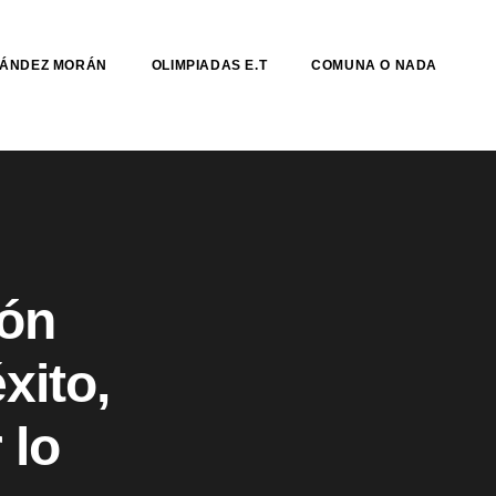
NÁNDEZ MORÁN
OLIMPIADAS E.T
COMUNA O NADA
ión
xito,
 lo