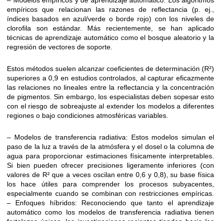
– Modelos empíricos y de aprendizaje automático: Los algoritmos
empíricos que relacionan las razones de reflectancia (p. ej.,
índices basados ​​en azul/verde o borde rojo) con los niveles de
clorofila son estándar. Más recientemente, se han aplicado
técnicas de aprendizaje automático como el bosque aleatorio y la
regresión de vectores de soporte.
Estos métodos suelen alcanzar coeficientes de determinación (R²)
superiores a 0,9 en estudios controlados, al capturar eficazmente
las relaciones no lineales entre la reflectancia y la concentración
de pigmentos. Sin embargo, los especialistas deben sopesar esto
con el riesgo de sobreajuste al extender los modelos a diferentes
regiones o bajo condiciones atmosféricas variables.
– Modelos de transferencia radiativa: Estos modelos simulan el
paso de la luz a través de la atmósfera y el dosel o la columna de
agua para proporcionar estimaciones físicamente interpretables.
Si bien pueden ofrecer precisiones ligeramente inferiores (con
valores de R² que a veces oscilan entre 0,6 y 0,8), su base física
los hace útiles para comprender los procesos subyacentes,
especialmente cuando se combinan con restricciones empíricas.
– Enfoques híbridos: Reconociendo que tanto el aprendizaje
automático como los modelos de transferencia radiativa tienen