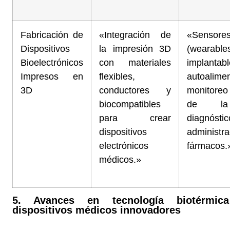
Fabricación de
«Integración de
«Sensores
Dispositivos
la impresión 3D
(weara
Bioelectrónicos
con materiales
implantab
Impresos en
flexibles,
autoalime
3D
conductores y
monitore
biocompatibles
de la
para crear
diagnó
dispositivos
administ
electrónicos
fármacos.
médicos.»
5. Avances en tecnología biotérmic
dispositivos médicos innovadores