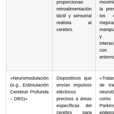
proporcionan
movim
retroalimentación
la pre
táctil y sensorial
los o
realista al
mejor
cerebro.
manipu
y
interac
co
entorn
«Neuromodulación
Dispositivos que
«Trata
(e.g., Estimulación
envían impulsos
de tra
Cerebral Profunda
eléctricos
neurol
– DBS)»
precisos a áreas
com
específicas del
Parkin
cerebro para
epile