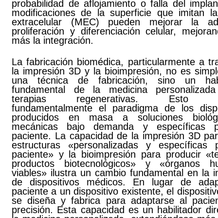
probabilidad de aflojamiento o falla del impla
modificaciones de la superficie que imitan la
extracelular (MEC) pueden mejorar la ad
proliferación y diferenciación celular, mejor
más la integración.
La fabricación biomédica, particularmente a t
la impresión 3D y la bioimpresión, no es simp
una técnica de fabricación, sino un habi
fundamental de la medicina personalizad
terapias regenerativas. Esto c
fundamentalmente el paradigma de los dispo
producidos en masa a soluciones biológ
mecánicas bajo demanda y específicas p
paciente. La capacidad de la impresión 3D par
estructuras «personalizadas y específicas 
paciente» y la bioimpresión para producir «te
productos biotecnológicos» y «órganos h
viables» ilustra un cambio fundamental en la i
de dispositivos médicos. En lugar de ada
paciente a un dispositivo existente, el dispositi
se diseña y fabrica para adaptarse al pacie
precisión. Esta capacidad es un habilitador di