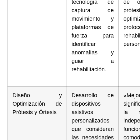
tecnología de
de ó
captura de
prótesi
movimiento y
optimi
plataformas de
proto
fuerza para
rehabil
identificar
person
anomalías y
guiar la
rehabilitación.
Diseño y
Desarrollo de
«Mejo
Optimización de
dispositivos
signif
Prótesis y Órtesis
asistivos
la mo
personalizados
indep
que consideran
func
las necesidades
comod