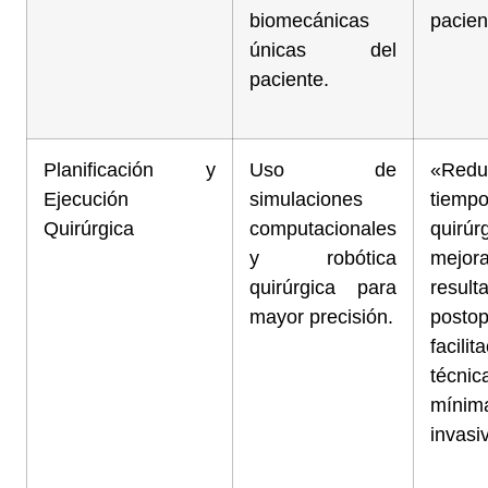
biomecánicas
pacien
únicas del
paciente.
Planificación y
Uso de
«Redu
Ejecución
simulaciones
tiemp
Quirúrgica
computacionales
quirúr
y robótica
mej
quirúrgica para
result
mayor precisión.
postop
facili
técnic
mínim
invasi