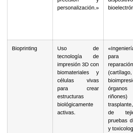
personalización.»
bioelectró
Bioprinting
Uso de
«Ingenierí
tecnología de
para
impresión 3D con
reparació
biomateriales y
(cartílag
células vivas
bioimpr
para crear
órganos 
estructuras
riñone
biológicamente
trasplant
activas.
de tej
pruebas d
y toxicolo