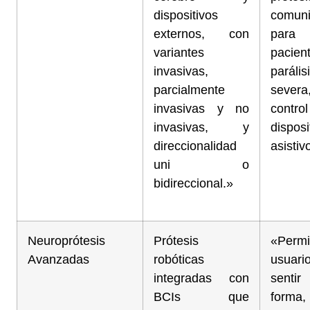
dispositivos
comuni
externos, con
para
variantes
pacien
invasivas,
parális
parcialmente
severa
invasivas y no
cont
invasivas, y
disposi
direccionalidad
asistiv
uni o
bidireccional.»
Neuroprótesis
Prótesis
«Permi
Avanzadas
robóticas
usuari
integradas con
sent
BCIs que
form