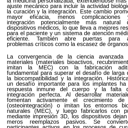
la medicina personalizada, extendiéndose más 
ajuste mecánico para incluir la actividad biológ
la curación y la integración. Este cambio pro
mayor eficacia, menos complicaciones
integración potencialmente más natural 
dispositivos médicos, lo que lleva a mejores re
para el paciente y un sistema de atención méd
eficiente. También abre puertas para a
problemas críticos como la escasez de órganos
La convergencia de la ciencia avanzada 
materiales (materiales bioactivos, recubrimie
imitan la MEC) con la fabricación adit
fundamental para superar el desafío de larga 
la biocompatibilidad y la integración. Históri
un desafío importante para los implantes ha 
respuesta inmune del cuerpo y la falta 
integración perfecta. Al desarrollar materia
fomentan activamente el crecimiento de 
(osteointegración) o imitan los entornos bio
naturales (MEC), y luego fabricarlos con pr
mediante impresión 3D, los dispositivos dejan
meros reemplazos pasivos. Se convier
participantes activos en los procesos de cur