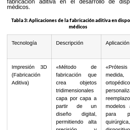
fabricación aditiva en el desarrollo de dispo
médicos.
Tabla 3: Aplicaciones de la fabricación aditiva en dispo
médicos
Tecnología
Descripción
Aplicació
Impresión 3D
«Método de
«Prótesis 
(Fabricación
fabricación que
medida, 
Aditiva)
crea objetos
ortopédic
tridimensionales
personaliz
capa por capa a
reemplaz
partir de un
modelos 
diseño digital,
para pla
permitiendo alta
quirúrgica,
precisión y
dispositiv