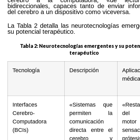
cerebro a la computadora, «de lectu
bidireccionales, capaces tanto de enviar info
del cerebro a un dispositivo como viceversa.
La Tabla 2 detalla las neurotecnologías emerg
su potencial terapéutico.
Tabla 2: Neurotecnologías emergentes y su poten
terapéutico
Tecnología
Descripción
Aplica
médic
Interfaces
«Sistemas que
«Resta
Cerebro-
permiten la
del c
Computadora
comunicación
moto
(BCIs)
directa entre el
sensa
cerebro y
prótesi