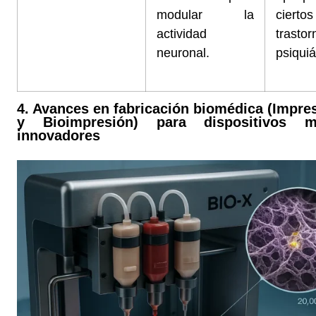
modular la
ciertos
actividad
trastor
neuronal.
psiquiá
4. Avances en fabricación biomédica (Impre
y Bioimpresión) para dispositivos m
innovadores