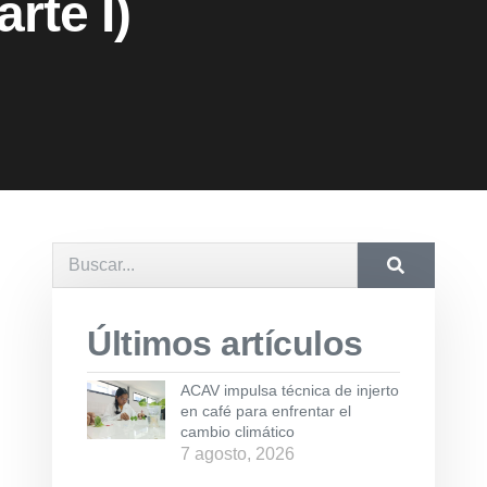
rte I)
Últimos artículos
ACAV impulsa técnica de injerto
en café para enfrentar el
cambio climático
7 agosto, 2026