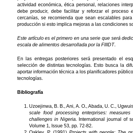
actividad económica, ética personal, relaciones inter
debe producir, debe facilitar y reforzar el proces
cercanías, se recomienda que sean escalables para
producción si esto implica mejoras a las condiciones 
Este artículo es el primero en una serie que será de
escala de alimentos desarrollada por la FIIIDT
.
En las entregas posteriores será presentado el e
selección de distintas tecnologías. Esto busca la dif
aportar información técnica a los planificadores público
tecnologías.
Bibliografía
Uzoejinwa, B. B., Ani, A. O., Abada, U. C., Ugwu
scale food processing enterprises: measures
challenges in Nigeria.
International journal of 
Volume 1, Issue 53, pp. 72-82.
Oakley, P. (1991)
Projects with people: The pra