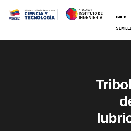
INICIO
SEMILL
Tribo
d
lubri