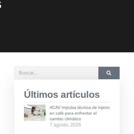
s
Últimos artículos
ACAV impulsa técnica de injerto
en café para enfrentar el
cambio climático
7 agosto, 2026