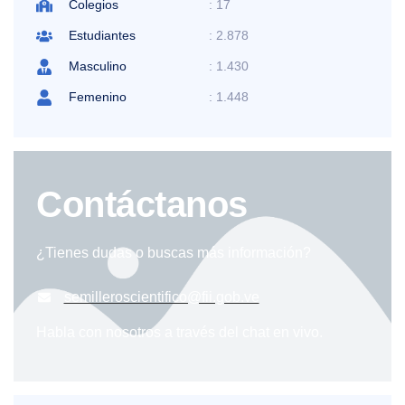
Colegios
: 17
Estudiantes
: 2.878
Masculino
: 1.430
Femenino
: 1.448
Contáctanos
¿Tienes dudas o buscas más información?
semilleroscientifico@fii.gob.ve
Habla con nosotros a través del chat en vivo.