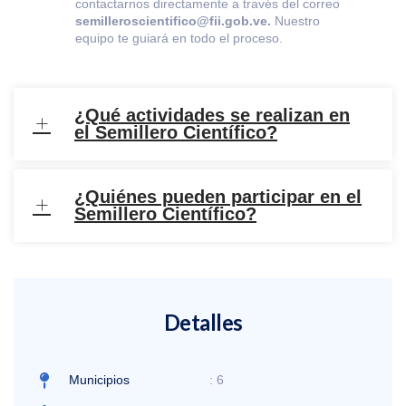
contactarnos directamente a través del correo
semilleroscientifico@fii.gob.ve.
Nuestro
equipo te guiará en todo el proceso.
¿Qué actividades se realizan en
el Semillero Científico?
¿Quiénes pueden participar en el
Semillero Científico?
Detalles
Municipios
: 6