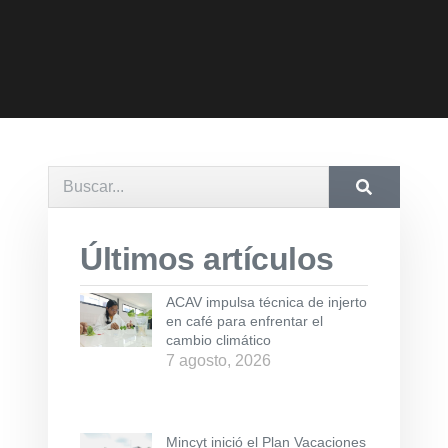
Últimos artículos
ACAV impulsa técnica de injerto
en café para enfrentar el
cambio climático
7 agosto, 2026
Mincyt inició el Plan Vacaciones