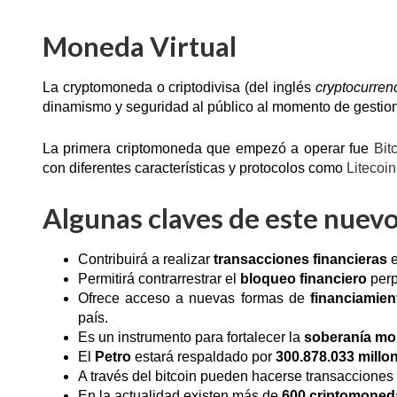
Moneda Virtual
La cryptomoneda o criptodivisa (del inglés
cryptocurren
dinamismo y seguridad al público al momento de gestio
La primera criptomoneda que empezó a operar fue
Bit
con diferentes características y protocolos como
Litecoin
Algunas claves de este nue
Contribuirá a realizar
transacciones
financieras
e
Permitirá contrarrestrar el
bloqueo
financiero
perp
Ofrece acceso a nuevas formas de
financiamien
país.
Es un instrumento para fortalecer la
soberanía mo
El
Petro
estará respaldado por
300.878.033 millo
A través del bitcoin pueden hacerse transaccione
En la actualidad existen más de
600 criptomoned