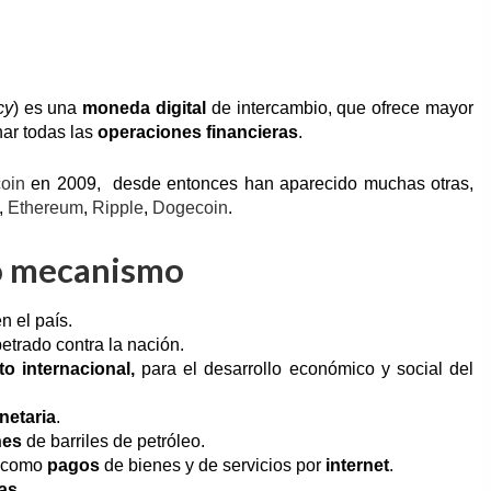
cy
) es una
moneda digital
de intercambio, que ofrece mayor
nar todas las
operaciones financieras
.
coin
en 2009,​ desde entonces han aparecido muchas otras,
,
Ethereum
,
Ripple
,
Dogecoin
.
vo mecanismo
n el país.
etrado contra la nación.
to internacional,
para el desarrollo económico y social del
netaria
.
nes
de barriles de petróleo.
s como
pagos
de bienes y de servicios por
internet
.
as
.