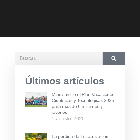
Últimos artículos
Mincyt inició el Plan Vacaciones
Científicas y Tecnológicas 2026
para más de 6 mil niños y
jóvenes
5 agosto, 2026
La pérdida de la polinización