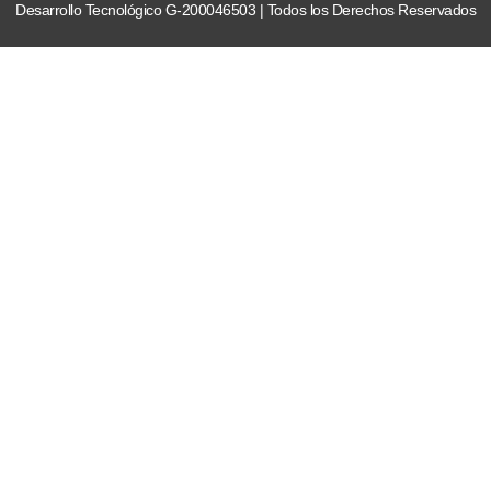
Desarrollo Tecnológico G-200046503 | Todos los Derechos Reservados