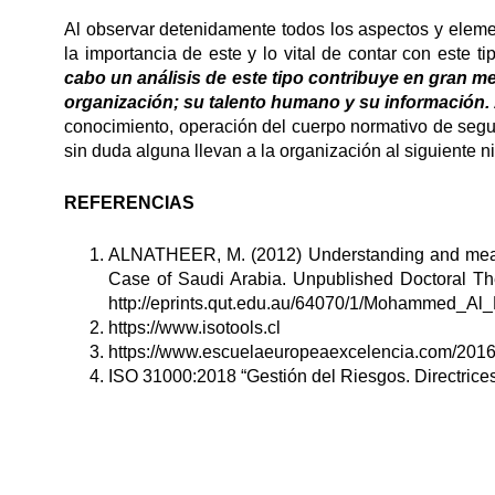
Al observar detenidamente todos los aspectos y elem
la importancia de este y lo vital de contar con este t
cabo un análisis de este tipo contribuye en gran m
organización; su talento humano y su información.
conocimiento, operación del cuerpo normativo de segur
sin duda alguna llevan a la organización al siguiente n
REFERENCIAS
ALNATHEER, M. (2012) Understanding and measuri
Case of Saudi Arabia. Unpublished Doctoral The
http://eprints.qut.edu.au/64070/1/Mohammed_Al
https://www.isotools.cl
https://www.escuelaeuropeaexcelencia.com/2016/0
ISO 31000:2018 “Gestión del Riesgos. Directrice