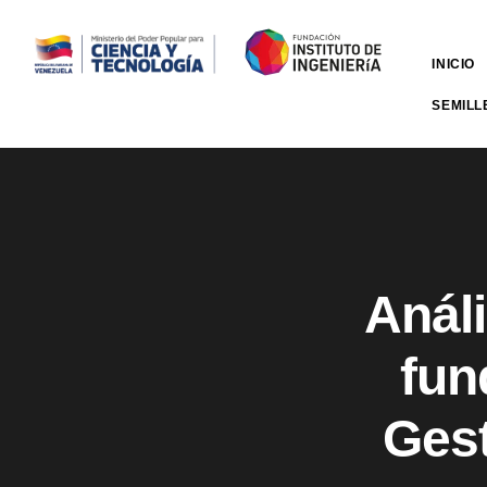
INICIO
SEMILL
Análi
fun
Gest