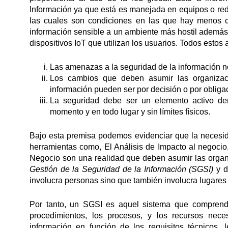
Información ya que está es manejada en equipos o red
las cuales son condiciones en las que hay menos c
información sensible a un ambiente más hostil además 
dispositivos IoT que utilizan los usuarios. Todos estos
Las amenazas a la seguridad de la información n
Los cambios que deben asumir las organizac
información pueden ser por decisión o por obliga
La seguridad debe ser un elemento activo de
momento y en todo lugar y sin límites físicos.
Bajo esta premisa podemos evidenciar que la necesidad
herramientas como, El Análisis de Impacto al negoci
Negocio son una realidad que deben asumir las organ
Gestión de la Seguridad de la
Información (SGSI)
y d
involucra personas sino que también involucra lugares 
Por tanto, un SGSI es aquel sistema que comprende l
procedimientos, los procesos, y los recursos nece
información en función de los requisitos técnicos, 