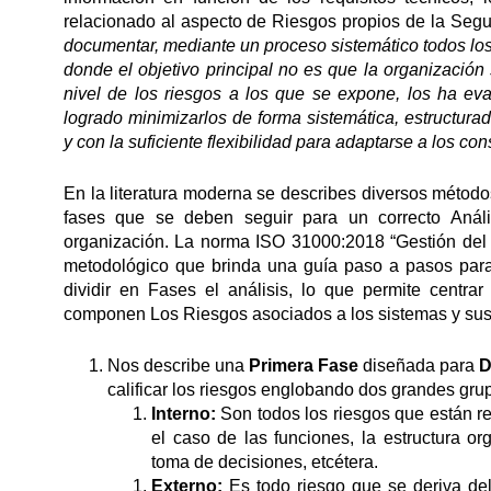
relacionado al aspecto de Riesgos propios de la Segu
documentar
,
mediante un proceso sistemático
todos lo
donde el objetivo principal no es que la organización
nivel de los riesgos a los que se expone, los ha e
logrado minimizarlos de forma sistemática, estructurad
y con la suficiente flexibilidad para adaptarse a los c
En la literatura moderna se describes diversos método
fases que se deben seguir para un correcto Análi
organización. La norma ISO 31000:2018 “Gestión del R
metodológico que brinda una guía paso a pasos para 
dividir en Fases el análisis, lo que permite centr
componen Los Riesgos asociados a los sistemas y sus
Nos describe una
Primera
Fase
diseñada para
D
calificar los riesgos englobando dos grandes gru
Interno:
Son todos los riesgos que están re
el caso de las funciones, la estructura o
toma de decisiones, etcétera.
Externo:
Es todo riesgo que se deriva del c