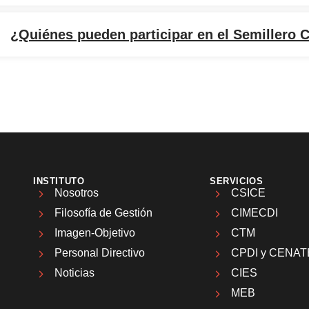
¿Quiénes pueden participar en el Semillero C
INSTITUTO
SERVICIOS
Nosotros
CSICE
Filosofía de Gestión
CIMECDI
Imagen-Objetivo
CTM
Personal Directivo
CPDI y CENAT
Noticias
CIES
MEB