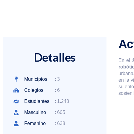
Ac
Detalles
En el á
robóti
urbana
Municipios
: 3
en la v
su ento
Colegios
: 6
sosteni
Estudiantes
: 1.243
Masculino
: 605
Femenino
: 638