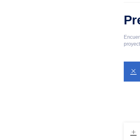
Pr
Encuent
proyect