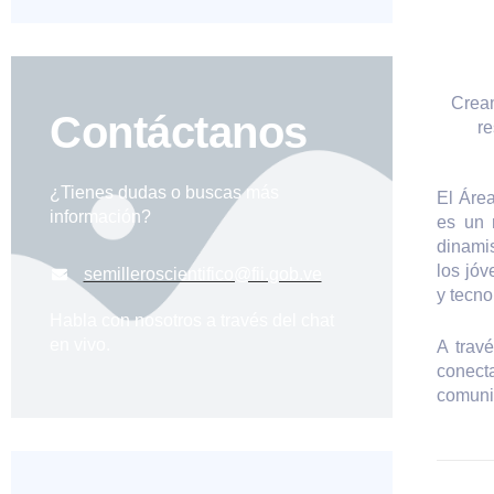
Crean
Contáctanos
re
¿Tienes dudas o buscas más
El Áre
información?
es un 
dinamis
los jóv
semilleroscientifico@fii.gob.ve
y tecno
Habla con nosotros a través del chat
en vivo.
A travé
conect
comuni