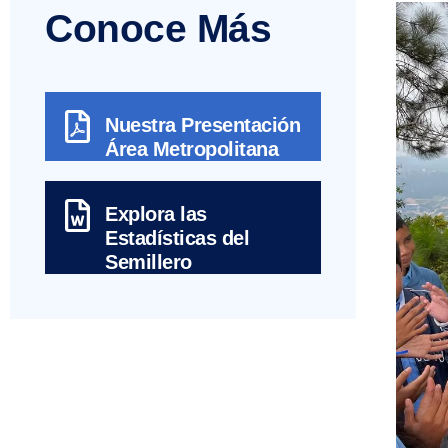
Conoce Más
Nuestra Presentación
Área Metropolitana
Explora las
Estadísticas del
Semillero