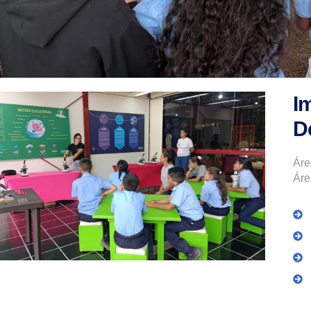
I
D
Áre
Áre