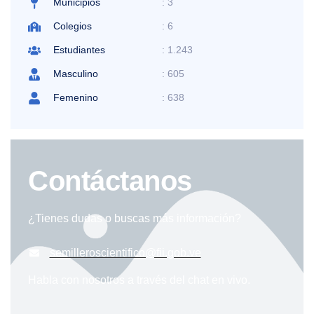
Municipios
: 3
Colegios
: 6
Estudiantes
: 1.243
Masculino
: 605
Femenino
: 638
Contáctanos
¿Tienes dudas o buscas más información?
semilleroscientifico@fii.gob.ve
Habla con nosotros a través del chat en vivo.