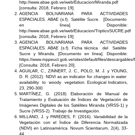
http://www.abae.gob.ve/web/Educacion/Miranda.pdf
[consulta: 2018, Febrero 19].
AGENCIA BOLIVARIANA PARA ACTIVIDADES
ESPACIALES. ABAE (s.f). Satélite Sucre. [Documento
en línea]. Disponible:
http://www.abae.gob.ve/web/Educacion/TripticoSUCRE.pdf
[consulta: 2018, Febrero 19].
AGENCIA BOLIVARIANA PARA ACTIVIDADES
ESPACIALES. ABAE (s.f). Ficha técnica del Satélite
Sucre y Miranda. [Documento en línea]. Disponible:
https://www.mppeuct.gob.ve/sites/default/files/descargables
[Consulta: 2018, Febrero 20].
AGUILAR, C., ZINNERT, J. C., POLO, M. J. y YOUNG,
D. R. (2012). NDVI as an indicator for changes in water
availability to woody vegetation. Ecological Indicators,
23, 290-300.
MARTÍNEZ, G. (2018) Elaboración de Manual de
Tratamiento y Evaluación de Índices de Vegetación de
Imágenes Digitales de los Satélites Miranda (VRSS-1) y
Sucre (VRSS-2). Trabajo de Investigación.
MILLANO, J. y PAREDES, F. (2016). Variabilidad de la
Vegetación con el Índice de Diferencia Normalizada
(NDVI) en Latinoamérica. Novum Scientiarum, 2(4), 33-
44.