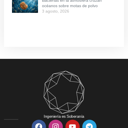
Bacterias en la atmósfera cruzan
océanos sobre motas de polvo
3 agosto, 2026
Ingeniería es Soberanía