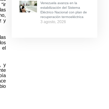
Venezuela avanza en la
“ir
estabilización del Sistema
las
Eléctrico Nacional con plan de
no,
recuperación termoeléctrica
z y
3 agosto, 2026
las
los
 el
, y
nte
bía
ace
bio