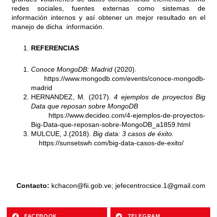
redes sociales, fuentes externas como sistemas de
información internos y así obtener un mejor resultado en el
manejo de dicha información.
REFERENCIAS
Conoce MongoDB: Madrid
(2020).
https://www.mongodb.com/events/conoce-mongodb-
madrid
HERNANDEZ, M. (2017).
4 ejemplos de proyectos Big
Data que reposan sobre MongoDB
https://www.decideo.com/4-ejemplos-de-proyectos-
Big-Data-que-reposan-sobre-MongoDB_a1859.html
MULCUE, J.(2018).
Big data: 3 casos de éxito.
https://sunsetswh.com/big-data-casos-de-exito/
Contacto:
kchacon@fii.gob.ve
;
jefecentrocsice.1@gmail.com
FACEBOOK
TELEGRAM