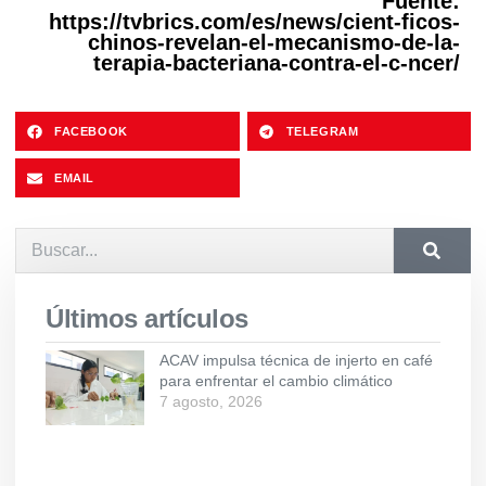
Fuente:
https://tvbrics.com/es/news/cient-ficos-
chinos-revelan-el-mecanismo-de-la-
terapia-bacteriana-contra-el-c-ncer/
FACEBOOK
TELEGRAM
EMAIL
Últimos artículos
ACAV impulsa técnica de injerto en café
para enfrentar el cambio climático
7 agosto, 2026