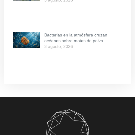
3 agosto, 2026
Bacterias en la atmósfera cruzan
océanos sobre motas de polvo
3 agosto, 2026