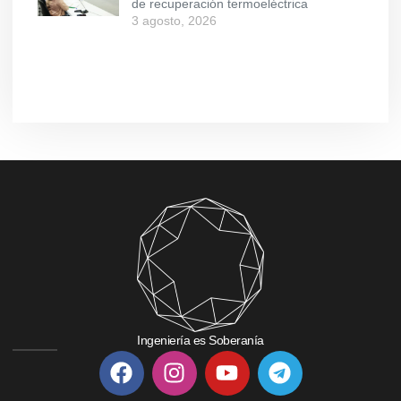
de recuperación termoeléctrica
3 agosto, 2026
Ingeniería es Soberanía