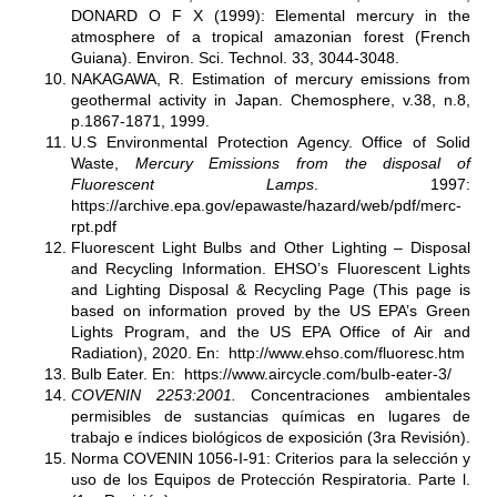
DONARD O F X (1999): Elemental mercury in the
atmosphere of a tropical amazonian forest (French
Guiana). Environ. Sci. Technol. 33, 3044-3048.
NAKAGAWA, R. Estimation of mercury emissions from
geothermal activity in Japan. Chemosphere, v.38, n.8,
p.1867-1871, 1999.
U.S Environmental Protection Agency. Office of Solid
Waste,
Mercury Emissions from the disposal of
Fluorescent Lamps
. 1997:
https://archive.epa.gov/epawaste/hazard/web/pdf/merc-
rpt.pdf
Fluorescent Light Bulbs and Other Lighting – Disposal
and Recycling Information. EHSO’s Fluorescent Lights
and Lighting Disposal & Recycling Page (This page is
based on information proved by the US EPA’s Green
Lights Program, and the US EPA Office of Air and
Radiation), 2020. En:
http://www.ehso.com/fluoresc.htm
Bulb Eater. En: https://www.aircycle.com/bulb-eater-3/
COVENIN 2253:2001.
Concentraciones ambientales
permisibles de sustancias químicas en lugares de
trabajo e índices biológicos de exposición (3ra Revisión).
Norma COVENIN 1056-I-91: Criterios para la selección y
uso de los Equipos de Protección Respiratoria. Parte l.