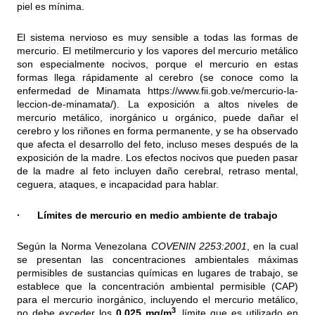
piel es mínima.
El sistema nervioso es muy sensible a todas las formas de
mercurio. El metilmercurio y los vapores del mercurio metálico
son especialmente nocivos, porque el mercurio en estas
formas llega rápidamente al cerebro (se conoce como la
enfermedad de Minamata
https://www.fii.gob.ve/mercurio-la-
leccion-de-minamata/
). La exposición a altos niveles de
mercurio metálico, inorgánico u orgánico, puede dañar el
cerebro y los riñones en forma permanente, y se ha observado
que afecta el desarrollo del feto, incluso meses después de la
exposición de la madre. Los efectos nocivos que pueden pasar
de la madre al feto incluyen daño cerebral, retraso mental,
ceguera, ataques, e incapacidad para hablar.
· Límites de mercurio en medio ambiente de trabajo
Según la Norma Venezolana
COVENIN 2253:2001
, en la cual
se presentan las concentraciones ambientales máximas
permisibles de sustancias químicas en lugares de trabajo, se
establece que la concentración ambiental permisible (CAP)
para el mercurio inorgánico, incluyendo el mercurio metálico,
3
no debe exceder los
0,025 mg/m
, límite que es utilizado en