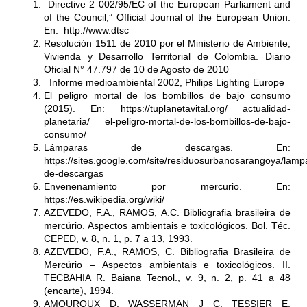
Directive 2 002/95/EC of the European Parliament and
of the Council,” Official Journal of the European Union.
En:
http://www.dtsc
Resolución 1511 de 2010 por el Ministerio de Ambiente,
Vivienda y Desarrollo Territorial de Colombia. Diario
Oficial N° 47.797 de 10 de Agosto de 2010
Informe medioambiental 2002, Philips Lighting Europe
El peligro mortal de los bombillos de bajo consumo
(2015). En:
https://tuplanetavital.org/
actualidad-
planetaria/ el-peligro-mortal-de-los-bombillos-de-bajo-
consumo/
Lámparas de descargas. En:
https://sites.google.com/site/residuosurbanosarangoya/lamp
de-descargas
Envenenamiento por mercurio. En:
https://es.wikipedia.org/wiki/
AZEVEDO, F.A., RAMOS, A.C. Bibliografia brasileira de
mercúrio. Aspectos ambientais e toxicológicos. Bol. Téc.
CEPED, v. 8, n. 1, p. 7 a 13, 1993.
AZEVEDO, F.A., RAMOS, C. Bibliografia Brasileira de
Mercúrio – Aspectos ambientais e toxicológicos. II.
TECBAHIA R. Baiana Tecnol., v. 9, n. 2, p. 41 a 48
(encarte), 1994.
AMOUROUX D, WASSERMAN J C, TESSIER E,