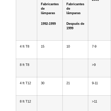
Fabricantes
Fabricantes
de
de
lámparas
lámparas
1992-1999
Después de
1999
4 ft T8
15
10
7-9
8 ft T8
>9
4 ft T12
30
21
9-11
8 ft T12
>11