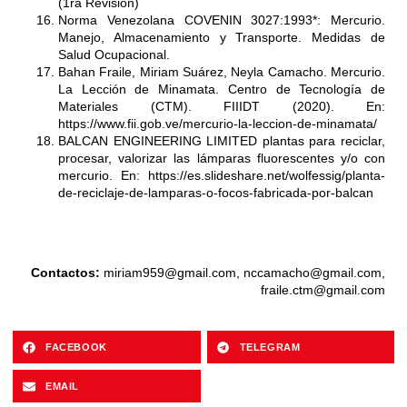
(1ra Revisión)
Norma Venezolana COVENIN 3027:1993*: Mercurio.
Manejo, Almacenamiento y Transporte. Medidas de
Salud Ocupacional.
Bahan Fraile, Miriam Suárez, Neyla Camacho. Mercurio.
La Lección de Minamata. Centro de Tecnología de
Materiales (CTM). FIIIDT (2020). En:
https://www.fii.gob.ve/mercurio-la-leccion-de-minamata/
BALCAN ENGINEERING LIMITED plantas para reciclar,
procesar, valorizar las lámparas fluorescentes y/o con
mercurio. En:
https://es.slideshare.net/wolfessig/planta-
de-reciclaje-de-lamparas-o-focos-fabricada-por-balcan
Contactos:
miriam959@gmail.com
,
nccamacho@gmail.com
,
fraile.ctm@gmail.com
FACEBOOK
TELEGRAM
EMAIL