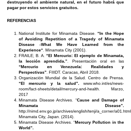
destruyendo el ambiente natural, en el futuro habrá que
pagar por estos servicios gratuitos.
REFERENCIAS
National Institute for Minamata Disease.
“In the Hope
of Avoiding Repetition of a Tragedy of Minamata
Disease -What We Have Learned from the
Experience“
. Minamata City (2001).
FRAILE; B. A.
“El Mercurio: El ejemplo de Minamata,
la lección aprendida.”
. Presentación oral en las
“Mercurio en Venezuela: Realidades y
Perspectivas”
. FIIIDT. Caracas, Abril 2018.
Organización Mundial de la Salud. Centro de Prensa.
“El mercurio y la salud”.
www.who.int/es/news-
room/fact-sheets/detail/mercury-and-health
. Marzo,
2017
Minamata Disease Archives. “
Cause and Damage of
Minamata Disease”.
http://nimd.env.go.jp/archives/english/tenji/a_corner/a01.html
Minamata City, Japan. (2014).
Minamata Disease Archives. “
Mercury Pollution in the
World”.