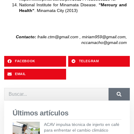
National Institute for Minamata Disease.
“Mercury and
Health“
. Minamata City (2013)
Contacto:
fraile.ctm@gmail.com
,
miriam959@gmail.com
,
nccamacho@gmail.com
FACEBOOK
TELEGRAM
EMAIL
Últimos artículos
ACAV impulsa técnica de injerto en café
para enfrentar el cambio climático