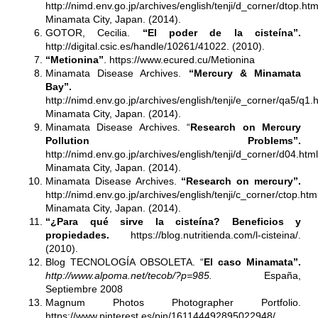
http://nimd.env.go.jp/archives/english/tenji/d_corner/dtop.htm
Minamata City, Japan. (2014).
GOTOR, Cecilia.
“El poder de la cisteína”.
http://digital.csic.es/handle/10261/41022
. (2010).
“Metionina”
. https://www.ecured.cu/Metionina
Minamata Disease Archives.
“Mercury & Minamata
Bay”.
http://nimd.env.go.jp/archives/english/tenji/e_corner/qa5/q1.
Minamata City, Japan. (2014).
Minamata Disease Archives. “
Research on Mercury
Pollution Problems”.
http://nimd.env.go.jp/archives/english/tenji/d_corner/d04.html
Minamata City, Japan. (2014).
Minamata Disease Archives.
“Research on mercury”.
http://nimd.env.go.jp/archives/english/tenji/c_corner/ctop.html
Minamata City, Japan. (2014).
“¿Para qué sirve la cisteína? Beneficios y
propiedades.
https://blog.nutritienda.com/l-cisteina/.
(2010).
Blog TECNOLOGÍA OBSOLETA. “
El caso Minamata”.
http://www.alpoma.net/tecob/?p=985
.
España,
Septiembre 2008
Magnum Photos Photographer Portfolio.
https://www.pinterest.es/pin/161144492895022948/