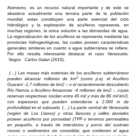
Asimismo, es un recurso natural importante y de este se
abastece actualmente una tercera parte de la población
mundial, estas constituyen una parte esencial del ciclo
hidrológico y la explotación de acuíferos representa, en
muchas regiones, la única solución a las demandas de agua.
La regionalización de los acuíferos se representa mediante las
provincias hidrogeológicas, las cuales poseen características
generales similares en cuanto a agua subterránea se refiere.
Por ello resulta interesante destacar el caso Venezuela.
Según
Carlos Galan (2015),
(…) Las masas más extensas de los acuíferos subterráneos
2
pueden alcanzar millones de km
(como p.ej. el Acuífero
Guaraní -1,7 millones de km2 – o el recientemente descubierto
Río Hamza o Acuífero Amazonas -4 millones de km2 -, cuyas
reservas respectivas oscilan entre 45 mil y más de 86 mil km3,
con espesores que pueden extenderse a 2.000 m de
profundidad en el subsuelo. (…) La parte central de Venezuela
(región de Los Llanos) y otras llanuras y valles aluviales
poseen acuíferos por porosidad (TPP o terrenos permeables
en pequeño, a través de intersticios y poros del sustrato
rocoso o sedimentos sin consolidar, que contienen el agua