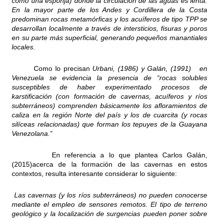
como una esponja) donde la circulación de las aguas es lenta.
En la mayor parte de los Andes y Cordillera de la Costa
predominan rocas metamórficas y los
acuíferos de tipo TPP se
desarrollan localmente a través de intersticios, fisuras y poros
en su parte más superficial, generando pequeños manantiales
locales.
Como lo precisan
Urbani, (1986) y Galán, (1991) en
Venezuela se evidencia la presencia de “rocas solubles
susceptibles de haber experimentado procesos de
karstificación (con formación de cavernas, acuíferos y ríos
subterráneos) comprenden básicamente los afloramientos de
caliza en la región Norte del país y los de cuarcita (y rocas
silíceas relacionadas) que forman los tepuyes de la Guayana
Venezolana.”
En referencia a lo que plantea Carlos Galán,
(2015)acerca de la formación de las cavernas en estos
contextos, resulta interesante considerar lo siguiente:
Las cavernas (y los ríos subterráneos) no pueden conocerse
mediante el empleo de sensores remotos. El tipo de terreno
geológico y la localización de surgencias pueden poner sobre