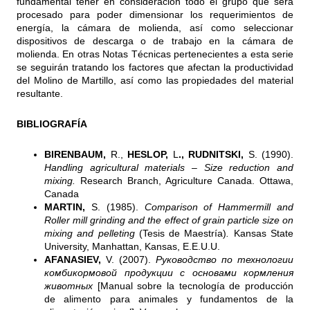
fundamental tener en consideración todo el grupo que será
procesado para poder dimensionar los requerimientos de
energía, la cámara de molienda, así como seleccionar
dispositivos de descarga o de trabajo en la cámara de
molienda. En otras Notas Técnicas pertenecientes a esta serie
se seguirán tratando los factores que afectan la productividad
del Molino de Martillo, así como las propiedades del material
resultante.
BIBLIOGRAFÍA
BIRENBAUM,
R.,
HESLOP,
L
., RUDNITSKI,
S. (1990).
Handling agricultural materials – Size reduction and
mixing.
Research Branch, Agriculture Canada. Ottawa,
Canada
MARTIN,
S. (1985).
Comparison of Hammermill and
Roller mill grinding and the effect of grain particle size on
mixing and pelleting
(Tesis de Maestría)
.
Kansas State
University, Manhattan, Kansas, E.E.U.U.
AFANASIEV,
V. (2007).
Руководство
по
технологии
комбикормовой
продукции
с
основами
кормления
животных
[Manual sobre la tecnología de producción
de alimento para animales y fundamentos de la