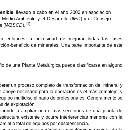
enible
: llevado a cabo en el año 2000 en asociación
el Medio Ambiente y el Desarrollo (
IIED
) y el Consejo
[1]
e (
WBSCD
).
en entonces la necesidad de mejorar todas las fases
cción-beneficio de minerales. Una parte importante de este
ño de una Planta Metalúrgica puede clasificarse en alguno
erar un proceso completo de transformación del mineral y
a de apoyo necesario para la operación es el más complejo, y
equipo multidisciplinario de profesionales. Generalmente se
as de explotación.
ponde a ampliar una o más secciones de una planta de
estructura existente y ocurre interferencias menores con la
rcial o total de equipos por obsolescencia.
ecto para mejorar parámetros metalúrgicos (mejora de la