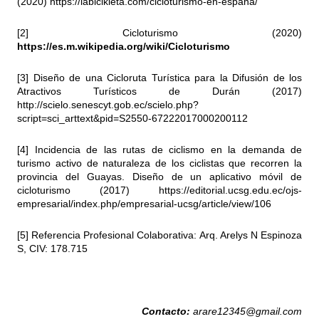
(2020)
https://labicikleta.com/cicloturismo-en-espana/
[2] Cicloturismo (2020)
https://es.m.wikipedia.org/wiki/Cicloturismo
[3] Diseño de una Cicloruta Turística para la Difusión de los
Atractivos Turísticos de Durán (2017)
http://scielo.senescyt.gob.ec/scielo.php?
script=sci_arttext&pid=S2550-67222017000200112
[4] Incidencia de las rutas de ciclismo en la demanda de
turismo activo de naturaleza de los ciclistas que recorren la
provincia del Guayas. Diseño de un aplicativo móvil de
cicloturismo (2017)
https://editorial.ucsg.edu.ec/ojs-
empresarial/index.php/empresarial-ucsg/article/view/106
[5] Referencia Profesional Colaborativa: Arq. Arelys N Espinoza
S, CIV: 178.715
Contacto:
arare12345@gmail.com