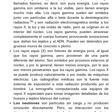
llamados fotones, es decir, son pura energía. Los rayos
gamma son similares a la luz visible, pero tienen energía
mucho más alta. Los rayos gamma suelen ser emitidos
junto con partículas alfa o beta durante la desintegración
(4)
radiactiva
y son radiación electromagnética similar a los
rayos X, la luz y las ondas de radio, pero se originan en el
interior del núcleo. Los rayos gamma, pueden atravesar
completamente el cuerpo humano provocando ionizaciones
que dañan los tejidos y el ADN. Pueden ser detenidos por
gruesos muros de concreto o plomo.
Los rayos equis (X) son fotones de energía pura, al igual
que los rayos gamma, pero provienen de una parte
diferente del átomo. Son emitidos por procesos externos al
núcleo, y por lo general, tienen menos energía, por lo que
son menos penetrantes que los rayos gamma. Los rayos X
se puede producir naturalmente o por medio de máquinas
eléctricas. Las radiografías médicas son la fuente más
extensa de exposición a esta radiación producida por el
hombre. La tomografía computarizada usa equipos de
rayos X especiales para tomar imágenes detalladas de los
huesos y tejidos blancos del cuerpo.
Los neutrones
son partículas sin carga y no producen
ionización directamente. Pero, su interacción con los