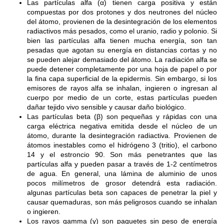
Las partículas alfa (α) tienen carga positiva y están
compuestas por dos protones y dos neutrones del núcleo
del átomo, provienen de la desintegración de los elementos
radiactivos más pesados, como el uranio, radio y polonio. Si
bien las partículas alfa tienen mucha energía, son tan
pesadas que agotan su energía en distancias cortas y no
se pueden alejar demasiado del átomo.
La radiación alfa se
puede detener completamente por una hoja de papel o por
la fina capa superficial de la epidermis. Sin embargo, si los
emisores de rayos alfa se inhalan, ingieren o ingresan al
cuerpo por medio de un corte, estas partículas pueden
dañar tejido vivo sensible y causar daño biológico.
Las partículas beta (β) son pequeñas y rápidas con una
carga eléctrica negativa emitida desde el núcleo de un
átomo, durante la desintegración radiactiva. Provienen de
átomos inestables como el hidrógeno 3 (tritio), el carbono
14 y el estroncio 90.
Son más penetrantes que las
partículas alfa y pueden pasar a través de 1-2 centímetros
de agua. En general, una lámina de aluminio de unos
pocos milímetros de grosor detendrá esta radiación.
algunas partículas beta son capaces de penetrar la piel y
causar quemaduras, son más peligrosos cuando se inhalan
o ingieren.
Los rayos gamma (γ) son paquetes sin peso de energía