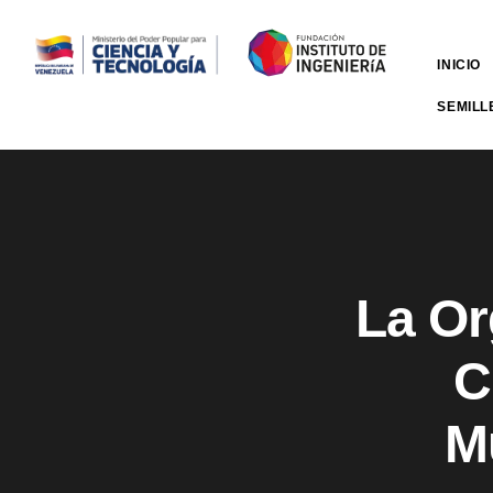
INICIO
SEMILL
La Or
C
M