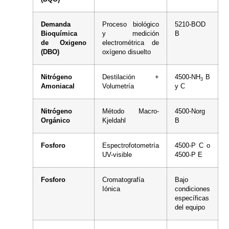
Demanda
Proceso biológico
5210-BOD
Bioquímica
y medición
B
de Oxigeno
electrométrica de
(DBO)
oxígeno disuelto
Nitrógeno
Destilación +
4500-NH
B
3
Amoniacal
Volumetría
y C
Nitrógeno
Método Macro-
4500-Norg
Orgánico
Kjeldahl
B
Fosforo
Espectrofotometría
4500-P C o
UV-visible
4500-P E
Fosforo
Cromatografía
Bajo
Iónica
condiciones
específicas
del equipo