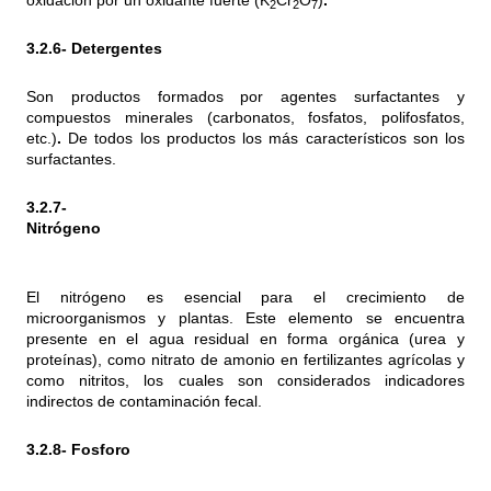
oxidación por un oxidante fuerte (K
Cr
O
)
.
2
2
7
3.2.6- Detergentes
Son productos formados por agentes surfactantes y
compuestos minerales (carbonatos, fosfatos, polifosfatos,
etc.)
.
De todos los productos los más característicos son los
surfactantes.
3.2.7-
Nitró
El nitrógeno es esencial para el crecimiento de
microorganismos y plantas. Este elemento se encuentra
presente en el agua residual en forma orgánica (urea y
proteínas), como nitrato de amonio en fertilizantes agrícolas y
como nitritos, los cuales son considerados indicadores
indirectos de contaminación fecal.
3.2.8- Fosforo