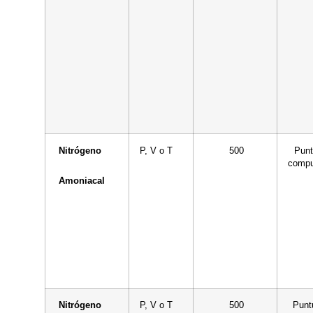
Nitrógeno
P, V o T
500
Puntu
compu
Amoniacal
Nitrógeno
P, V o T
500
Puntu