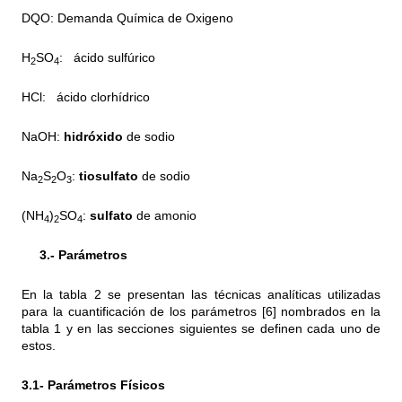
DQO: Demanda Química de Oxigeno
H
SO
:
ácido sulfúrico
2
4
HCl:
ácido clorhídrico
NaOH:
hidróxido
de sodio
Na
S
O
:
tiosulfato
de sodio
2
2
3
(NH
)
SO
:
sulfato
de amonio
4
2
4
3.- Parámetros
En la tabla 2 se presentan las técnicas analíticas utilizadas
para la cuantificación de los parámetros [6] nombrados en la
tabla 1 y en las secciones siguientes se definen cada uno de
estos.
3.1- Parámetros Físicos