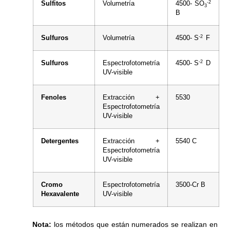
-2
Sulfitos
Volumetría
4500- SO
3
B
-2
Sulfuros
Volumetría
4500- S
F
-2
Sulfuros
Espectrofotometría
4500- S
D
UV-visible
Fenoles
Extracción +
5530
Espectrofotometría
UV-visible
Detergentes
Extracción +
5540 C
Espectrofotometría
UV-visible
Cromo
Espectrofotometría
3500-Cr B
Hexavalente
UV-visible
Nota:
los métodos que están numerados se realizan en