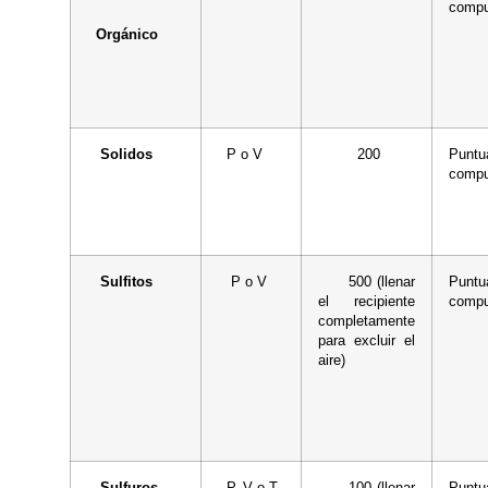
compu
Orgánico
Solidos
P o V
200
Puntu
compu
Sulfitos
P o V
500 (llenar
Puntu
el recipiente
compu
completamente
para excluir el
aire)