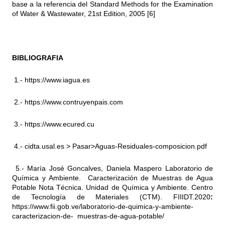
base a la referencia del Standard
Methods for the Examination
of Water & Wastewater, 21st Edition, 2005 [6]
BIBLIOGRAFIA
1.-
https://www.iagua.es
2.-
https://www.contruyenpais.com
3.-
https://www.ecured.cu
4.- cidta.usal.es > Pasar>Aguas-Residuales-composicion.pdf
5.- María José Goncalves, Daniela Maspero Laboratorio de
Química y Ambiente. Caracterización de Muestras de Agua
Potable Nota Técnica. Unidad de Química y Ambiente. Centro
de Tecnología de Materiales (CTM). FIIIDT.2020
:
https://www.fii.gob.ve/laboratorio-de-quimica-y-ambiente-
caracterizacion-de-
muestras-de-agua-potable/