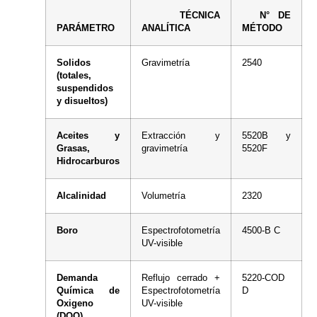
TÉCNICA
N° DE
PARÁMETRO
ANALÍTICA
MÉTODO
Solidos
Gravimetría
2540
(totales,
suspendidos
y disueltos)
Aceites y
Extracción y
5520B y
Grasas,
gravimetría
5520F
Hidrocarburos
Alcalinidad
Volumetría
2320
Boro
Espectrofotometría
4500-B C
UV-visible
Demanda
Reflujo cerrado +
5220-COD
Química de
Espectrofotometría
D
Oxigeno
UV-visible
(DQO)