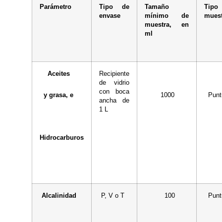
Parámetro
Tipo de
Tamaño
Tip
envase
mínimo de
muest
muestra, en
ml
Aceites
Recipiente
de vidrio
con boca
y grasa, e
1000
Punt
ancha de
1 L
Hidrocarburos
Alcalinidad
P, V o T
100
Punt