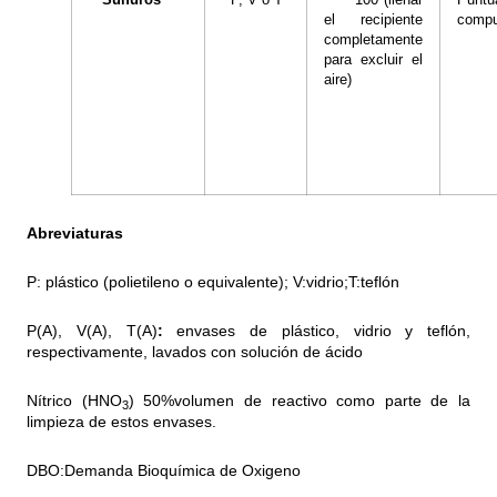
Sulfuros
P, V o T
100 (llenar
Puntu
el recipiente
compu
completamente
para excluir el
aire)
Abreviaturas
P: plástico (polietileno o equivalente); V:vidrio;T:teflón
P(A), V(A), T(A)
:
envases de plástico, vidrio y teflón,
respectivamente, lavados con solución de ácido
Nítrico (HNO
) 50%volumen de reactivo como parte de la
3
limpieza de estos envases.
DBO:Demanda Bioquímica de Oxigeno