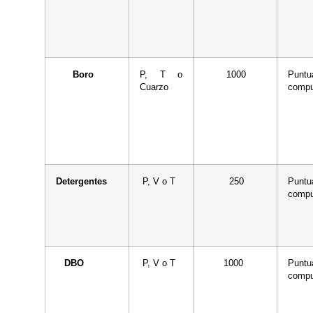
Boro
P, T o
1000
Puntu
Cuarzo
compu
Detergentes
P, V o T
250
Puntu
compu
DBO
P, V o T
1000
Puntu
compu