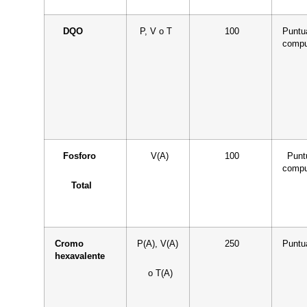
DQO
P, V o T
100
Puntu
compu
Fosforo
V(A)
100
Puntu
compu
Total
Cromo
P(A), V(A)
250
Puntu
hexavalente
o T(A)