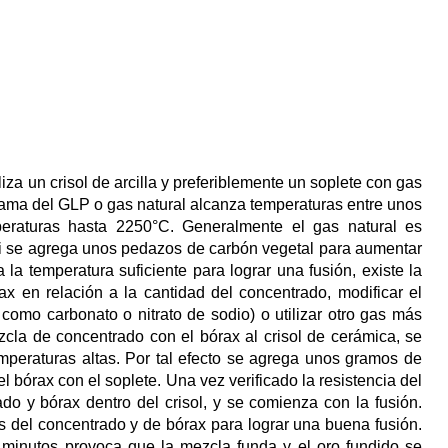
liza un crisol de arcilla y preferiblemente un soplete con gas
llama del GLP o gas natural alcanza temperaturas entre unos
peraturas hasta 2250°C. Generalmente el gas natural es
 si se agrega unos pedazos de carbón vegetal para aumentar
la temperatura suficiente para lograr una fusión, existe la
ax en relación a la cantidad del concentrado, modificar el
como carbonato o nitrato de sodio) o utilizar otro gas más
zcla de concentrado con el bórax al crisol de cerámica, se
emperaturas altas. Por tal efecto se agrega unos gramos de
 bórax con el soplete. Una vez verificado la resistencia del
ado y bórax dentro del crisol, y se comienza con la fusión.
s del concentrado y de bórax para lograr una buena fusión.
 minutos provoca que la mezcla funda y el oro fundido se