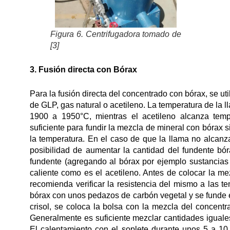
Figura 6. Centrifugadora tomado de
[3]
3. Fusión directa con Bórax
Para la fusión directa del concentrado con bórax, se uti
de GLP, gas natural o acetileno. La temperatura de la 
1900 a 1950°C, mientras el acetileno alcanza tem
suficiente para fundir la mezcla de mineral con bórax
la temperatura. En el caso de que la llama no alcanza 
posibilidad de aumentar la cantidad del fundente bór
fundente (agregando al bórax por ejemplo sustancias 
caliente como es el acetileno. Antes de colocar la me
recomienda verificar la resistencia del mismo a las t
bórax con unos pedazos de carbón vegetal y se funde el
crisol, se coloca la bolsa con la mezcla del concentr
Generalmente es suficiente mezclar cantidades iguale
El calentamiento con el soplete durante unos 5 a 10