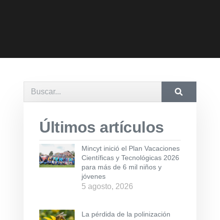
Últimos artículos
Mincyt inició el Plan Vacaciones
Científicas y Tecnológicas 2026
para más de 6 mil niños y
jóvenes
5 agosto, 2026
La pérdida de la polinización