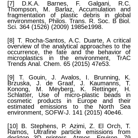
[7] D.K.A. Barnes, F. Galgani, R.C.
Thompson, M. Barlaz, Accumulation and
fragmentation of plastic debris in global
environments, Philos. Trans. R. Soc. B Biol.
Sci. 364 (1526) (2009) 1985e1998.
[8] T. Rocha-Santos, A.C. Duarte, A critical
overview of the analytical approaches to the
occurrence, the fate and the behavior of
microplastics in the environment, TrAC
Trends Anal. Chem. 65 (2015) 47e53.
[9] T. Gouin, J. Avalos, I. Brunning, K.
Brzuska, J. de Graaf, J. Kaumanns, T.
Konong, M. Meyberg, K. Rettinger, H.
Schlatter, Use of micro-plastic beads in
cosmetic products in Europe and their
estimated emissions to the North Sea
environment, SOFW-J. 141 (2015) 40e46.
[10] B. Stephens, P. Azimi, Z. El Orch, T.
Ramos, Ultrafine particle emissions from
desktop 3D printers, Atmos. Environ. 79