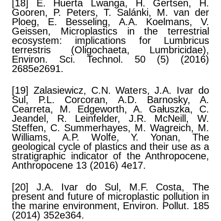
[18] E. Huerta Lwanga, H. Gertsen, H.
Gooren, P. Peters, T. Salánki, M. van der
Ploeg, E. Besseling, A.A. Koelmans, V.
Geissen, Microplastics in the terrestrial
ecosystem: implications for Lumbricus
terrestris (Oligochaeta, Lumbricidae),
Environ. Sci. Technol. 50 (5) (2016)
2685e2691.
[19] Zalasiewicz, C.N. Waters, J.A. Ivar do
Sul, P.L. Corcoran, A.D. Barnosky, A.
Cearreta, M. Edgeworth, A. Gałuszka, C.
Jeandel, R. Leinfelder, J.R. McNeill, W.
Steffen, C. Summerhayes, M. Wagreich, M.
Williams, A.P. Wolfe, Y. Yonan, The
geological cycle of plastics and their use as a
stratigraphic indicator of the Anthropocene,
Anthropocene 13 (2016) 4e17.
[20] J.A. Ivar do Sul, M.F. Costa, The
present and future of microplastic pollution in
the marine environment, Environ. Pollut. 185
(2014) 352e364.