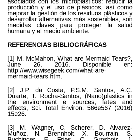
asociados con los microplásticos: reducir la
producción y el uso de plásticos, así como
mejorar la gestión de los residuos plásticos y
desarrollar alternativas más sostenibles, son
medidas claves para proteger la salud
humana y el medio ambiente.
REFERENCIAS BIBLIOGRÁFICAS
[1] M. McMahon, What are Mermaid Tears?,
June 26, 2016. Disponible en:
http://www.wisegeek.com/what-are-
mermaid-tears.htm.
[2] J.P. da Costa, P.S.M. Santos, A.C.
Duarte, T. Rocha-Santos, (Nano)plastics in
the environment e sources, fates and
effects, Sci. Total Environ. 566e567 (2016)
15e26.
[3] M. Wagner, C. Scherer, D. Alvarez-
Muñoz, N. Brennholt, X. Bourrain, S.
Buchinger, E. Fries, C. Grosbois, J.