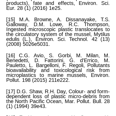
products), fate and effects, Environ. Sci.
Eur. 28 (1) (2016) 1e25.
[15] M.A. Browne, A. Dissanayake, T.S.
Galloway, D.M. Lowe, R.C. Thompson,
Ingested microscopic plastic translocates to
the circulatory system of the mussel, Mytilus
edulis (L.), Environ. Sci. Technol. 42 (13)
(2008) 5026e5031.
[16] C.G. Avio, S. Gorbi, M. Milan, M.
Benedetti, D. Fattorini, G. d’Errico, M.
Pauletto, L. Bargelloni, F. Regoli, Pollutants
bioavailability and toxicological risk from
microplastics to marine mussels, Environ.
Pollut. 198 (2015) 211e222.
[17] D.G. Shaw, R.H. Day, Colour- and form-
dependent loss of plastic micro-debris from
the North Pacific Ocean, Mar. Pollut. Bull. 28
(1) (1994) 39e43.