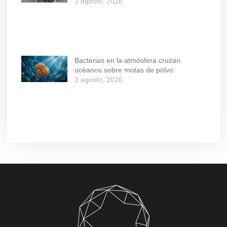
3 agosto, 2026
Bacterias en la atmósfera cruzan
océanos sobre motas de polvo
3 agosto, 2026