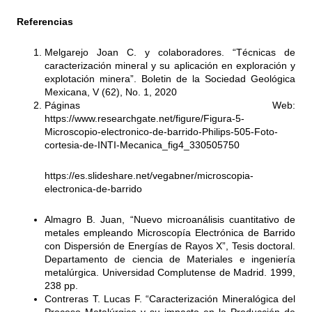
Referencias
Melgarejo Joan C. y colaboradores. “Técnicas de
caracterización mineral y su aplicación en exploración y
explotación minera”. Boletin de la Sociedad Geológica
Mexicana, V (62), No. 1, 2020
Páginas Web:
https://www.researchgate.net/figure/Figura-5-
Microscopio-electronico-de-barrido-Philips-505-Foto-
cortesia-de-INTI-Mecanica_fig4_330505750
https://es.slideshare.net/vegabner/microscopia-
electronica-de-barrido
Almagro B. Juan, “Nuevo microanálisis cuantitativo de
metales empleando Microscopía Electrónica de Barrido
con Dispersión de Energías de Rayos X”, Tesis doctoral.
Departamento de ciencia de Materiales e ingeniería
metalúrgica. Universidad Complutense de Madrid. 1999,
238 pp.
Contreras T. Lucas F. “Caracterización Mineralógica del
Proceso Metalúrgico y su impacto en la Producción de