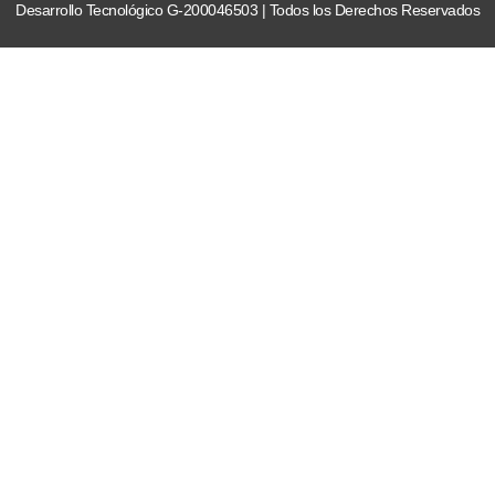
Desarrollo Tecnológico G-200046503 | Todos los Derechos Reservados