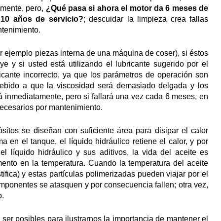
amente, pero,
¿Qué pasa si ahora el motor da 6 meses de
 10 años de servicio?
; descuidar la limpieza crea fallas
ntenimiento.
 ejemplo piezas interna de una máquina de coser), si éstos
ye y si usted está utilizando el lubricante sugerido por el
ricante incorrecto, ya que los parámetros de operación son
, debido a que la viscosidad será demasiado delgada y los
á inmediatamente, pero si fallará una vez cada 6 meses, en
necesarios por mantenimiento.
sitos se diseñan con suficiente área para disipar el calor
 en el tanque, el líquido hidráulico retiene el calor, y por
 líquido hidráulico y sus aditivos, la vida del aceite es
nto en la temperatura. Cuando la temperatura del aceite
ifica) y estas partículas polimerizadas pueden viajar por el
omponentes se atasquen y por consecuencia fallen; otra vez,
o.
ser posibles para ilustrarnos la importancia de mantener el