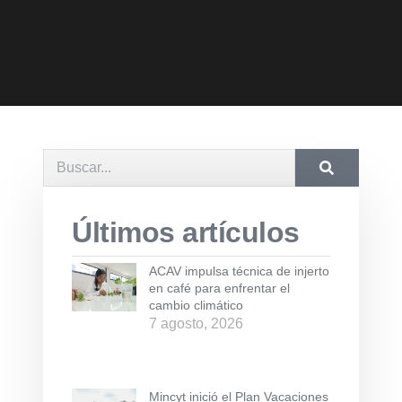
Últimos artículos
ACAV impulsa técnica de injerto
en café para enfrentar el
cambio climático
7 agosto, 2026
Mincyt inició el Plan Vacaciones