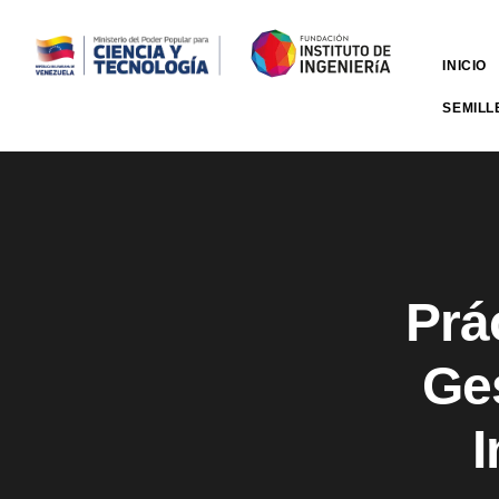
INICIO
SEMILL
Prá
Ge
I