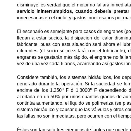
disminuye, es verdad que el motor no fallará inmediat
servicio ininterrumpidos, cuando debería prestar
innecesarias en el motor y gastos innecesarios por ma
El escenario es semejante para casos de engranes (por
llegan a estar sucios, la disipación del calor disminu
fabricante, pues con esta situación será ahora el lub
diferentes (el sucio se mezclará con el lubricante)
engranes se gastarán más rápido, el engrane no fallar
vez de una vez cada 6 años, acarreando así gastos in
Considere también, los sistemas hidráulicos, los depó
generado durante la operación. Si la suciedad se forma
o
o
encima de los 1.250
F ó 1.3000
F dependiendo del
acortada en un 50% por unos cuantos grados de aume
continúa aumentando, el líquido se polimeriza (se plast
sistema hidráulico y causar que las válvulas y otros c
las fallas no son inmediatas, pero ocurren con el tiemp
Éstos son tan solo tres ejemplos de tantos que pueden 