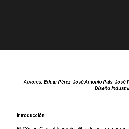
Autores: Edgar Pérez, José Antonio País, José P
Diseño Industri
Introducción
El Código G es el lenguaje utilizado en la program