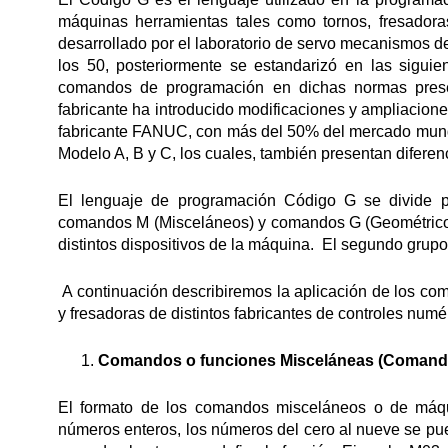
máquinas herramientas tales como tornos, fresadoras
desarrollado por el laboratorio de servo mecanismos d
los 50, posteriormente se estandarizó en las sig
comandos de programación en dichas normas presen
fabricante ha introducido modificaciones y ampliacione
fabricante FANUC, con más del 50% del mercado mund
Modelo A, B y C, los cuales, también presentan diferen
El lenguaje de programación Código G se divide p
comandos M (Misceláneos) y comandos G (Geométricos)
distintos dispositivos de la máquina. El segundo grup
A continuación describiremos la aplicación de los c
y fresadoras de distintos fabricantes de controles numé
Comandos o funciones Misceláneas (Comand
El formato de los comandos misceláneos o de máqu
números enteros, los números del cero al nueve se pued