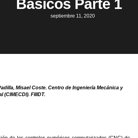
Básicos Parte 1
septiembre 11, 2020
adilla, Misael Coste. Centro de Ingeniería Mecánica y
al (CIMECDI). FIIIDT.
ación de los controles numéricos computarizados (CNC) de