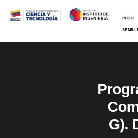
INICIO
SEMILL
Progr
Com
G). 