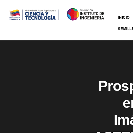
INICIO
SEMILL
Prosp
e
Im