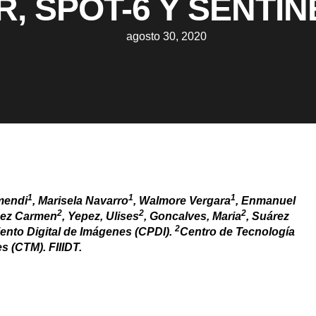
, SPOT-6 Y SENTIN
agosto 30, 2020
1
1
1
mendi
, Marisela Navarro
, Walmore Vergara
, Enmanuel
2
2
2
uez Carmen
, Yepez, Ulises
, Goncalves, Maria
, Suárez
2
nto Digital de Imágenes (CPDI).
Centro de Tecnología
es (CTM). FIIIDT.