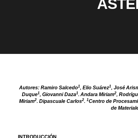
ASTER
1
1
Autores: Ramiro Salcedo
, Elio Suárez
, José Aris
1
1
2
Duque
, Giovanni Daza
. Andara Miriam
, Rodríg
2
2
1
Miriam
. Dipascuale Carlos
.
Centro de Procesamie
de Material
INTRODUCCIÓN.