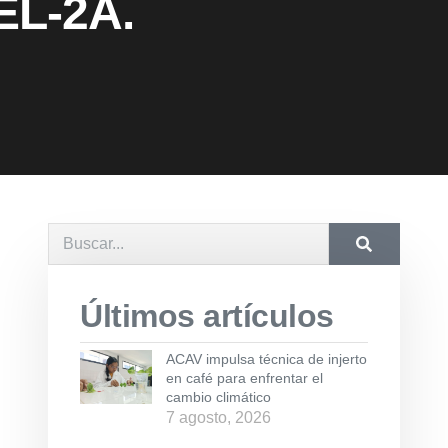
EL-2A.
Últimos artículos
ACAV impulsa técnica de injerto
en café para enfrentar el
cambio climático
7 agosto, 2026